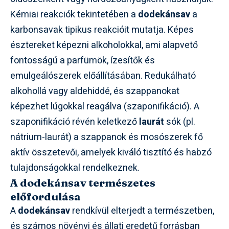
Kémiai reakciók tekintetében a
dodekánsav
a
karbonsavak tipikus reakcióit mutatja. Képes
észtereket képezni alkoholokkal, ami alapvető
fontosságú a parfümök, ízesítők és
emulgeálószerek előállításában. Redukálható
alkohollá vagy aldehiddé, és szappanokat
képezhet lúgokkal reagálva (szaponifikáció). A
szaponifikáció révén keletkező
laurát
sók (pl.
nátrium-laurát) a szappanok és mosószerek fő
aktív összetevői, amelyek kiváló tisztító és habzó
tulajdonságokkal rendelkeznek.
A dodekánsav természetes
előfordulása
A
dodekánsav
rendkívül elterjedt a természetben,
és számos növényi és állati eredetű forrásban