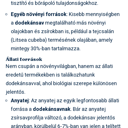
tisztító és bőrápoló tulajdonságokhoz.
Egyéb növényi források
: Kisebb mennyiségben
a
dodekánsav
megtalálható más növényi
olajokban és zsírokban is, például a tejcsalán
(Litsea cubeba) termésének olajában, amely
mintegy 30%-ban tartalmazza.
Állati források
Nem csupán a növényvilágban, hanem az állati
eredetű termékekben is találkozhatunk
dodekánsavval, ahol biológiai szerepe különösen
jelentős.
Anyatej
: Az anyatej az egyik legfontosabb állati
forrása a
dodekánsavnak
. Bár az anyatej
zsírsavprofilja változó, a dodekánsav jelentős
arányban, körülbelül 6-7%-ban van jelen a telített