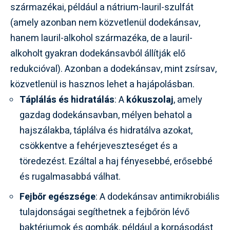
származékai, például a nátrium-lauril-szulfát
(amely azonban nem közvetlenül dodekánsav,
hanem lauril-alkohol származéka, de a lauril-
alkoholt gyakran dodekánsavból állítják elő
redukcióval). Azonban a dodekánsav, mint zsírsav,
közvetlenül is hasznos lehet a hajápolásban.
Táplálás és hidratálás
: A
kókuszolaj
, amely
gazdag dodekánsavban, mélyen behatol a
hajszálakba, táplálva és hidratálva azokat,
csökkentve a fehérjeveszteséget és a
töredezést. Ezáltal a haj fényesebbé, erősebbé
és rugalmasabbá válhat.
Fejbőr egészsége
: A dodekánsav antimikrobiális
tulajdonságai segíthetnek a fejbőrön lévő
baktériumok és gombák, például a korpásodást