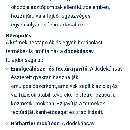
okozó élesztőgombák elleni küzdelemben,
hozzájárulva a fejbőr egészséges
egyensúlyának fenntartásához.
Bőrápolás
A krémek, testápolók és egyéb bőrápolási
termékek is profitálnak a
dodekánsav
tulajdonságaiból.
Emulgeálószer és textúra javító
: A dodekánsav
észtereit gyakran használják
emulgeálószerként, amelyek segítik az olaj és
víz fázisok stabil keverékének létrehozását a
kozmetikumokban. Ez javítja a termékek
textúráját, kenhetőségét és stabilitását.
Bőrbarrier erősítése
: A dodekánsav