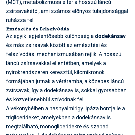
(MCT), metabolizmusa eltér a hosszú láncú
zsírsavakétól, ami számos előnyös tulajdonsággal
ruházza fel.
Emésztés és felszívódás
Az egyik legjelentősebb különbség a
dodekánsav
és más zsírsavak között az emésztési és
felszívódási mechanizmusában rejlik. A hosszú
láncú zsírsavakkal ellentétben, amelyek a
nyirokrendszeren keresztül, kilomikronok
formájában jutnak a véráramba, a közepes láncú
zsírsavak, így a dodekánsav is, sokkal gyorsabban
és közvetlenebbül szívódnak fel.
A vékonybélben a hasnyálmirigy lipáza bontja le a
triglicerideket, amelyekben a dodekánsav is
megtalálható, monogliceridekre és szabad