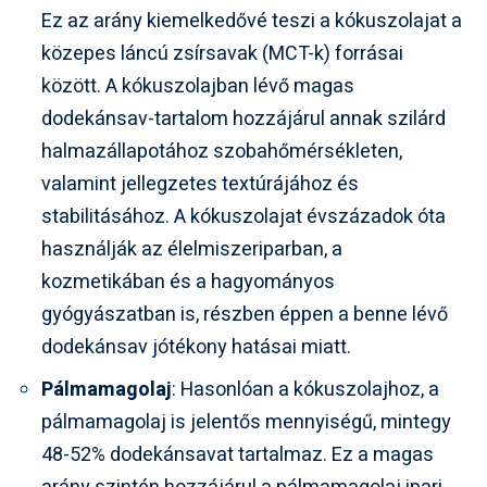
Ez az arány kiemelkedővé teszi a kókuszolajat a
közepes láncú zsírsavak (MCT-k) forrásai
között. A kókuszolajban lévő magas
dodekánsav-tartalom hozzájárul annak szilárd
halmazállapotához szobahőmérsékleten,
valamint jellegzetes textúrájához és
stabilitásához. A kókuszolajat évszázadok óta
használják az élelmiszeriparban, a
kozmetikában és a hagyományos
gyógyászatban is, részben éppen a benne lévő
dodekánsav jótékony hatásai miatt.
Pálmamagolaj
: Hasonlóan a kókuszolajhoz, a
pálmamagolaj is jelentős mennyiségű, mintegy
48-52% dodekánsavat tartalmaz. Ez a magas