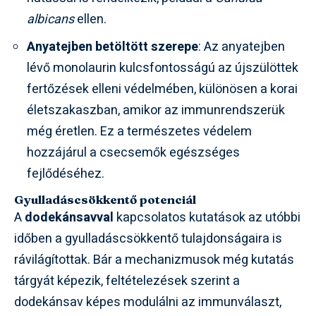
albicans
ellen.
Anyatejben betöltött szerepe
: Az anyatejben
lévő monolaurin kulcsfontosságú az újszülöttek
fertőzések elleni védelmében, különösen a korai
életszakaszban, amikor az immunrendszerük
még éretlen. Ez a természetes védelem
hozzájárul a csecsemők egészséges
fejlődéséhez.
Gyulladáscsökkentő potenciál
A
dodekánsavval
kapcsolatos kutatások az utóbbi
időben a gyulladáscsökkentő tulajdonságaira is
rávilágítottak. Bár a mechanizmusok még kutatás
tárgyát képezik, feltételezések szerint a
dodekánsav képes modulálni az immunválaszt,