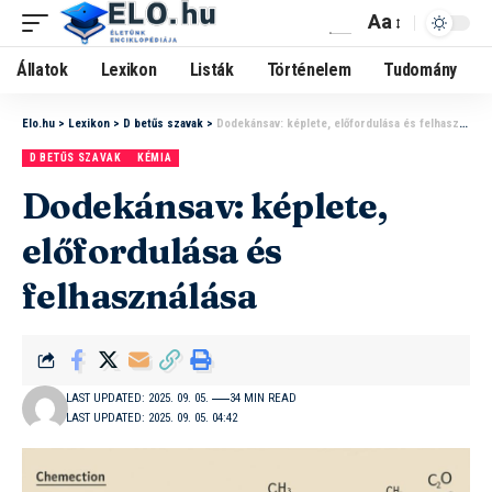
Aa
Állatok
Lexikon
Listák
Történelem
Tudomány
Elo.hu
>
Lexikon
>
D betűs szavak
>
Dodekánsav: képlete, előfordulása és felhasználása
D BETŰS SZAVAK
KÉMIA
Dodekánsav: képlete,
előfordulása és
felhasználása
LAST UPDATED: 2025. 09. 05.
34 MIN READ
LAST UPDATED: 2025. 09. 05. 04:42