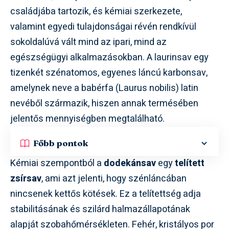
családjába tartozik, és kémiai szerkezete,
valamint egyedi tulajdonságai révén rendkívül
sokoldalúvá vált mind az ipari, mind az
egészségügyi alkalmazásokban. A laurinsav egy
tizenkét szénatomos, egyenes láncú karbonsav,
amelynek neve a babérfa (Laurus nobilis) latin
nevéből származik, hiszen annak termésében
jelentős mennyiségben megtalálható.
Főbb pontok
Kémiai szempontból a
dodekánsav
egy
telített
zsírsav
, ami azt jelenti, hogy szénláncában
nincsenek kettős kötések. Ez a telítettség adja
stabilitásának és szilárd halmazállapotának
alapját szobahőmérsékleten. Fehér, kristályos por