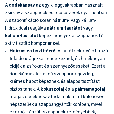
A
dodekánsav
az egyik leggyakrabban használt
zsírsav a szappanok és mosószerek gyártásában.
A szaponifikáció során nátrium- vagy kálium-
hidroxiddal reagálva
nátrium-laurátot
vagy
kálium-laurátot
képez, amelyek a szappanok fő
aktív tisztító komponensei.
Habzás és tisztítóerő
: A laurát sók kiváló habzó
tulajdonságokkal rendelkeznek, és hatékonyan
oldják a zsírokat és szennyeződéseket. Ezért a
dodekánsav tartalmú szappanok gazdag,
krémes habot képeznek, és alapos tisztítást
biztosítanak. A
kókuszolaj
és a
pálmamagolaj
magas dodekánsav tartalmuk miatt különösen
népszerűek a szappangyártók körében, mivel
ezekből készült szappanok keményebbek,