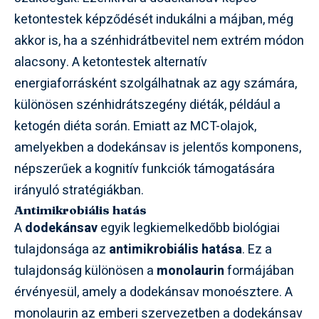
ketontestek képződését indukálni a májban, még
akkor is, ha a szénhidrátbevitel nem extrém módon
alacsony. A ketontestek alternatív
energiaforrásként szolgálhatnak az agy számára,
különösen szénhidrátszegény diéták, például a
ketogén diéta során. Emiatt az MCT-olajok,
amelyekben a dodekánsav is jelentős komponens,
népszerűek a kognitív funkciók támogatására
irányuló stratégiákban.
Antimikrobiális hatás
A
dodekánsav
egyik legkiemelkedőbb biológiai
tulajdonsága az
antimikrobiális hatása
. Ez a
tulajdonság különösen a
monolaurin
formájában
érvényesül, amely a dodekánsav monoésztere. A
monolaurin az emberi szervezetben a dodekánsav