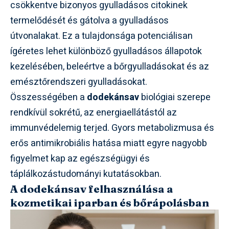
csökkentve bizonyos gyulladásos citokinek
termelődését és gátolva a gyulladásos
útvonalakat. Ez a tulajdonsága potenciálisan
ígéretes lehet különböző gyulladásos állapotok
kezelésében, beleértve a bőrgyulladásokat és az
emésztőrendszeri gyulladásokat.
Összességében a
dodekánsav
biológiai szerepe
rendkívül sokrétű, az energiaellátástól az
immunvédelemig terjed. Gyors metabolizmusa és
erős antimikrobiális hatása miatt egyre nagyobb
figyelmet kap az egészségügyi és
táplálkozástudományi kutatásokban.
A dodekánsav felhasználása a
kozmetikai iparban és bőrápolásban