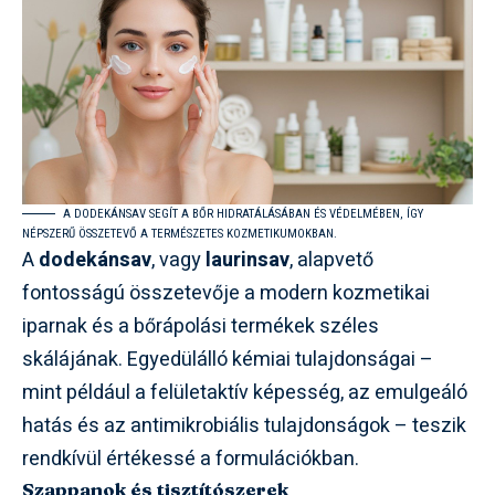
A DODEKÁNSAV SEGÍT A BŐR HIDRATÁLÁSÁBAN ÉS VÉDELMÉBEN, ÍGY
NÉPSZERŰ ÖSSZETEVŐ A TERMÉSZETES KOZMETIKUMOKBAN.
A
dodekánsav
, vagy
laurinsav
, alapvető
fontosságú összetevője a modern kozmetikai
iparnak és a bőrápolási termékek széles
skálájának. Egyedülálló kémiai tulajdonságai –
mint például a felületaktív képesség, az emulgeáló
hatás és az antimikrobiális tulajdonságok – teszik
rendkívül értékessé a formulációkban.
Szappanok és tisztítószerek