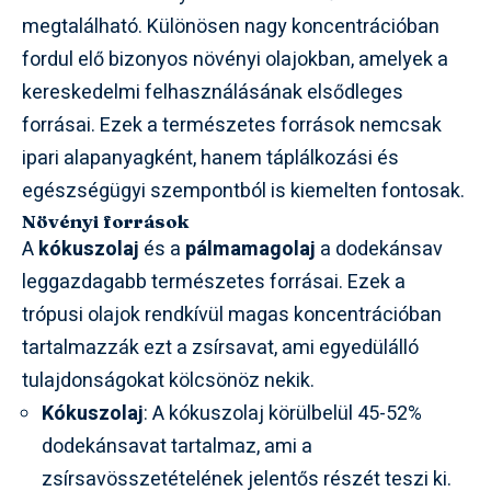
megtalálható. Különösen nagy koncentrációban
fordul elő bizonyos növényi olajokban, amelyek a
kereskedelmi felhasználásának elsődleges
forrásai. Ezek a természetes források nemcsak
ipari alapanyagként, hanem táplálkozási és
egészségügyi szempontból is kiemelten fontosak.
Növényi források
A
kókuszolaj
és a
pálmamagolaj
a dodekánsav
leggazdagabb természetes forrásai. Ezek a
trópusi olajok rendkívül magas koncentrációban
tartalmazzák ezt a zsírsavat, ami egyedülálló
tulajdonságokat kölcsönöz nekik.
Kókuszolaj
: A kókuszolaj körülbelül 45-52%
dodekánsavat tartalmaz, ami a
zsírsavösszetételének jelentős részét teszi ki.