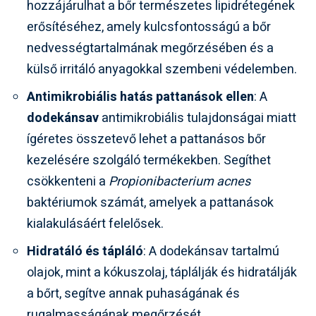
hozzájárulhat a bőr természetes lipidrétegének
erősítéséhez, amely kulcsfontosságú a bőr
nedvességtartalmának megőrzésében és a
külső irritáló anyagokkal szembeni védelemben.
Antimikrobiális hatás pattanások ellen
: A
dodekánsav
antimikrobiális tulajdonságai miatt
ígéretes összetevő lehet a pattanásos bőr
kezelésére szolgáló termékekben. Segíthet
csökkenteni a
Propionibacterium acnes
baktériumok számát, amelyek a pattanások
kialakulásáért felelősek.
Hidratáló és tápláló
: A dodekánsav tartalmú
olajok, mint a kókuszolaj, táplálják és hidratálják
a bőrt, segítve annak puhaságának és
rugalmasságának megőrzését.