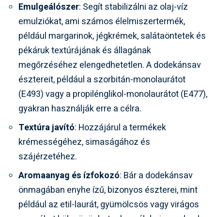
Emulgeálószer
: Segít stabilizálni az olaj-víz
emulziókat, ami számos élelmiszertermék,
például margarinok, jégkrémek, salátaöntetek és
pékáruk textúrájának és állagának
megőrzéséhez elengedhetetlen. A dodekánsav
észtereit, például a szorbitán-monolaurátot
(E493) vagy a propilénglikol-monolaurátot (E477),
gyakran használják erre a célra.
Textúra javító
: Hozzájárul a termékek
krémességéhez, simaságához és
szájérzetéhez.
Aromaanyag és ízfokozó
: Bár a dodekánsav
önmagában enyhe ízű, bizonyos észterei, mint
például az etil-laurát, gyümölcsös vagy virágos