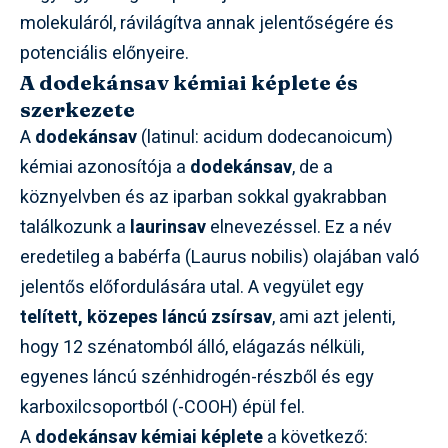
molekuláról, rávilágítva annak jelentőségére és
potenciális előnyeire.
A dodekánsav kémiai képlete és
szerkezete
A
dodekánsav
(latinul: acidum dodecanoicum)
kémiai azonosítója a
dodekánsav
, de a
köznyelvben és az iparban sokkal gyakrabban
találkozunk a
laurinsav
elnevezéssel. Ez a név
eredetileg a babérfa (Laurus nobilis) olajában való
jelentős előfordulására utal. A vegyület egy
telített, közepes láncú zsírsav
, ami azt jelenti,
hogy 12 szénatomból álló, elágazás nélküli,
egyenes láncú szénhidrogén-részből és egy
karboxilcsoportból (-COOH) épül fel.
A
dodekánsav kémiai képlete
a következő: