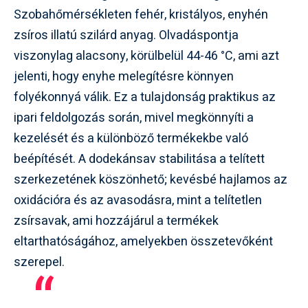
Szobahőmérsékleten fehér, kristályos, enyhén
zsíros illatú szilárd anyag. Olvadáspontja
viszonylag alacsony, körülbelül 44-46 °C, ami azt
jelenti, hogy enyhe melegítésre könnyen
folyékonnyá válik. Ez a tulajdonság praktikus az
ipari feldolgozás során, mivel megkönnyíti a
kezelését és a különböző termékekbe való
beépítését. A dodekánsav stabilitása a telített
szerkezetének köszönhető; kevésbé hajlamos az
oxidációra és az avasodásra, mint a telítetlen
zsírsavak, ami hozzájárul a termékek
eltarthatóságához, amelyekben összetevőként
szerepel.