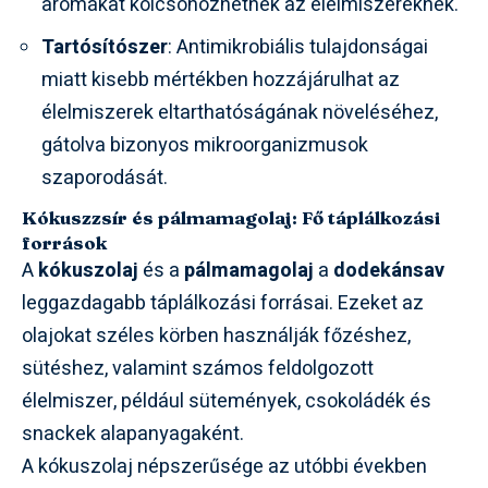
aromákat kölcsönözhetnek az élelmiszereknek.
Tartósítószer
: Antimikrobiális tulajdonságai
miatt kisebb mértékben hozzájárulhat az
élelmiszerek eltarthatóságának növeléséhez,
gátolva bizonyos mikroorganizmusok
szaporodását.
Kókuszzsír és pálmamagolaj: Fő táplálkozási
források
A
kókuszolaj
és a
pálmamagolaj
a
dodekánsav
leggazdagabb táplálkozási forrásai. Ezeket az
olajokat széles körben használják főzéshez,
sütéshez, valamint számos feldolgozott
élelmiszer, például sütemények, csokoládék és
snackek alapanyagaként.
A kókuszolaj népszerűsége az utóbbi években