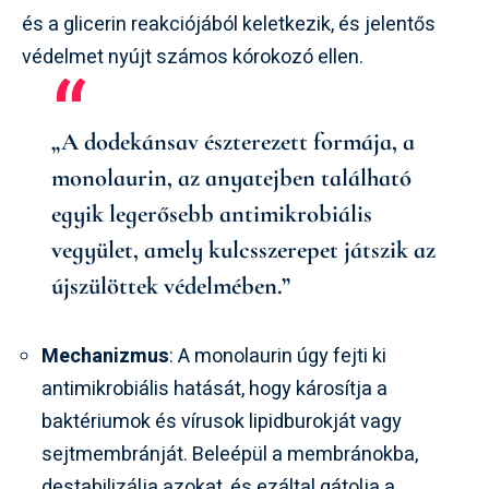
és a glicerin reakciójából keletkezik, és jelentős
védelmet nyújt számos kórokozó ellen.
„A dodekánsav észterezett formája, a
monolaurin, az anyatejben található
egyik legerősebb antimikrobiális
vegyület, amely kulcsszerepet játszik az
újszülöttek védelmében.”
Mechanizmus
: A monolaurin úgy fejti ki
antimikrobiális hatását, hogy károsítja a
baktériumok és vírusok lipidburokját vagy
sejtmembránját. Beleépül a membránokba,
destabilizálja azokat, és ezáltal gátolja a