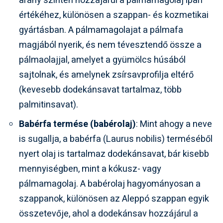
arány szintén hozzájárul a pálmamagolaj ipari
értékéhez, különösen a szappan- és kozmetikai
gyártásban. A pálmamagolajat a pálmafa
magjából nyerik, és nem tévesztendő össze a
pálmaolajjal, amelyet a gyümölcs húsából
sajtolnak, és amelynek zsírsavprofilja eltérő
(kevesebb dodekánsavat tartalmaz, több
palmitinsavat).
Babérfa termése (babérolaj)
: Mint ahogy a neve
is sugallja, a babérfa (Laurus nobilis) terméséből
nyert olaj is tartalmaz dodekánsavat, bár kisebb
mennyiségben, mint a kókusz- vagy
pálmamagolaj. A babérolaj hagyományosan a
szappanok, különösen az Aleppó szappan egyik
összetevője, ahol a dodekánsav hozzájárul a