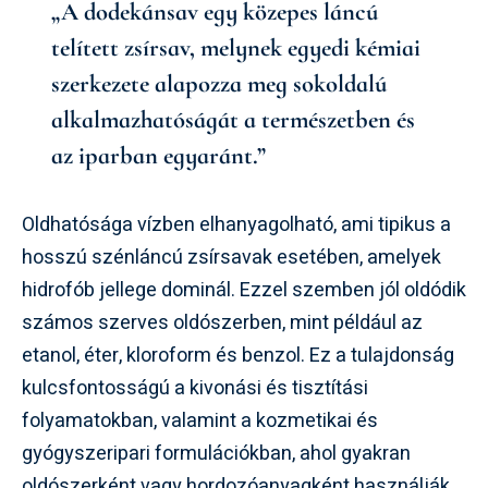
„A dodekánsav egy közepes láncú
telített zsírsav, melynek egyedi kémiai
szerkezete alapozza meg sokoldalú
alkalmazhatóságát a természetben és
az iparban egyaránt.”
Oldhatósága vízben elhanyagolható, ami tipikus a
hosszú szénláncú zsírsavak esetében, amelyek
hidrofób jellege dominál. Ezzel szemben jól oldódik
számos szerves oldószerben, mint például az
etanol, éter, kloroform és benzol. Ez a tulajdonság
kulcsfontosságú a kivonási és tisztítási
folyamatokban, valamint a kozmetikai és
gyógyszeripari formulációkban, ahol gyakran
oldószerként vagy hordozóanyagként használják.