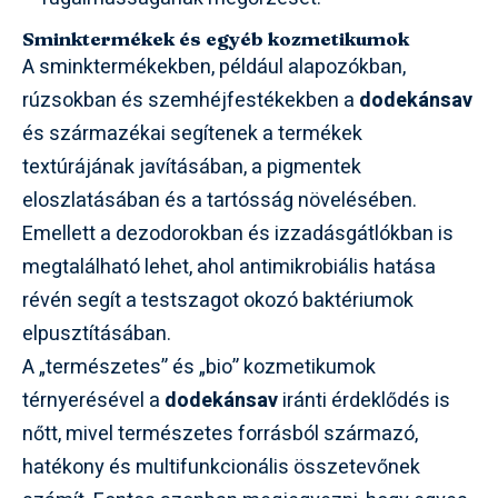
Sminktermékek és egyéb kozmetikumok
A sminktermékekben, például alapozókban,
rúzsokban és szemhéjfestékekben a
dodekánsav
és származékai segítenek a termékek
textúrájának javításában, a pigmentek
eloszlatásában és a tartósság növelésében.
Emellett a dezodorokban és izzadásgátlókban is
megtalálható lehet, ahol antimikrobiális hatása
révén segít a testszagot okozó baktériumok
elpusztításában.
A „természetes” és „bio” kozmetikumok
térnyerésével a
dodekánsav
iránti érdeklődés is
nőtt, mivel természetes forrásból származó,
hatékony és multifunkcionális összetevőnek