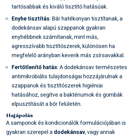
tartósabbak és kiváló tisztító hatásúak.
Enyhe tisztítás
: Bár hatékonyan tisztítanak, a
dodekánsav alapú szappanok gyakran
enyhébbnek számítanak, mint más,
agresszívabb tisztítószerek, különösen ha
megfelelő arányban keverik más zsírsavakkal.
Fertőtlenítő hatás
: A dodekánsav természetes
antimikrobiális tulajdonságai hozzájárulnak a
szappanok és tisztítószerek higiéniai
hatásához, segítve a baktériumok és gombák
elpusztítását a bőr felületén.
Hajápolás
A samponok és kondicionálók formulációjában is
gyakran szerepel a
dodekánsav
, vagy annak