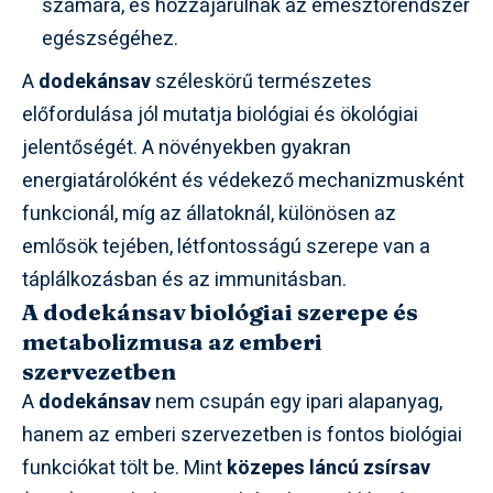
számára, és hozzájárulnak az emésztőrendszer
egészségéhez.
A
dodekánsav
széleskörű természetes
előfordulása jól mutatja biológiai és ökológiai
jelentőségét. A növényekben gyakran
energiatárolóként és védekező mechanizmusként
funkcionál, míg az állatoknál, különösen az
emlősök tejében, létfontosságú szerepe van a
táplálkozásban és az immunitásban.
A dodekánsav biológiai szerepe és
metabolizmusa az emberi
szervezetben
A
dodekánsav
nem csupán egy ipari alapanyag,
hanem az emberi szervezetben is fontos biológiai
funkciókat tölt be. Mint
közepes láncú zsírsav