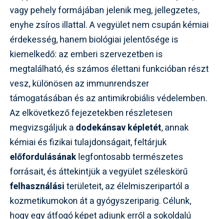
vagy pehely formájában jelenik meg, jellegzetes,
enyhe zsíros illattal. A vegyület nem csupán kémiai
érdekesség, hanem biológiai jelentősége is
kiemelkedő: az emberi szervezetben is
megtalálható, és számos élettani funkcióban részt
vesz, különösen az immunrendszer
támogatásában és az antimikrobiális védelemben.
Az elkövetkező fejezetekben részletesen
megvizsgáljuk a
dodekánsav képletét
, annak
kémiai és fizikai tulajdonságait, feltárjuk
előfordulásának
legfontosabb természetes
forrásait, és áttekintjük a vegyület széleskörű
felhasználási
területeit, az élelmiszeripartól a
kozmetikumokon át a gyógyszeriparig. Célunk,
hogy egy átfogó képet adjunk erről a sokoldalú