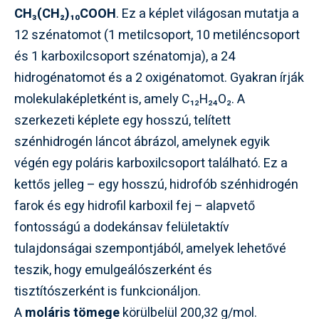
CH₃(CH₂)₁₀COOH
. Ez a képlet világosan mutatja a
12 szénatomot (1 metilcsoport, 10 metiléncsoport
és 1 karboxilcsoport szénatomja), a 24
hidrogénatomot és a 2 oxigénatomot. Gyakran írják
molekulaképletként is, amely C₁₂H₂₄O₂. A
szerkezeti képlete egy hosszú, telített
szénhidrogén láncot ábrázol, amelynek egyik
végén egy poláris karboxilcsoport található. Ez a
kettős jelleg – egy hosszú, hidrofób szénhidrogén
farok és egy hidrofil karboxil fej – alapvető
fontosságú a dodekánsav felületaktív
tulajdonságai szempontjából, amelyek lehetővé
teszik, hogy emulgeálószerként és
tisztítószerként is funkcionáljon.
A
moláris tömege
körülbelül 200,32 g/mol.