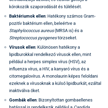
kórokozók szaporodását és túlélését.
Baktériumok ellen
: Hatékony számos Gram-
pozitív baktérium ellen, beleértve a
Staphylococcus aureus
(MRSA is) és a
Streptococcus pyogenes
törzseket.
Vírusok ellen
: Különösen hatékony a
lipidburokkal rendelkező vírusok ellen, mint
például a herpes simplex vírus (HSV), az
influenza vírus, a HIV, a kanyaró vírus és a
citomegalovírus. A monolaurin képes feloldani
ezeknek a vírusoknak a külső lipidburkát, ezáltal
inaktiválva őket.
Gombák ellen
: Bizonyítottan gombaellenes
hatással is rendelkezik, például a
Candida