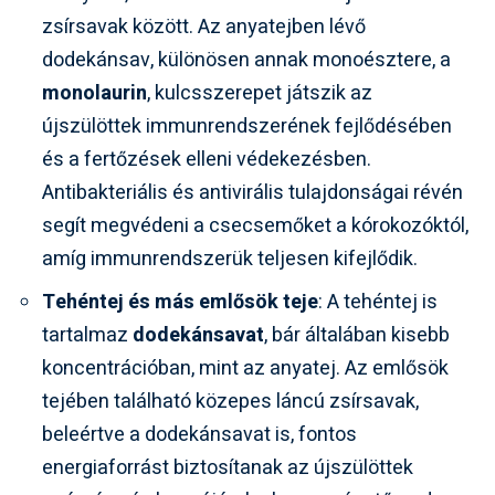
zsírsavak között. Az anyatejben lévő
dodekánsav, különösen annak monoésztere, a
monolaurin
, kulcsszerepet játszik az
újszülöttek immunrendszerének fejlődésében
és a fertőzések elleni védekezésben.
Antibakteriális és antivirális tulajdonságai révén
segít megvédeni a csecsemőket a kórokozóktól,
amíg immunrendszerük teljesen kifejlődik.
Tehéntej és más emlősök teje
: A tehéntej is
tartalmaz
dodekánsavat
, bár általában kisebb
koncentrációban, mint az anyatej. Az emlősök
tejében található közepes láncú zsírsavak,
beleértve a dodekánsavat is, fontos
energiaforrást biztosítanak az újszülöttek