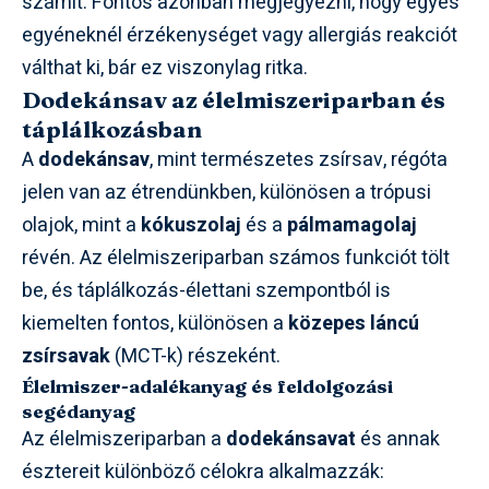
számít. Fontos azonban megjegyezni, hogy egyes
egyéneknél érzékenységet vagy allergiás reakciót
válthat ki, bár ez viszonylag ritka.
Dodekánsav az élelmiszeriparban és
táplálkozásban
A
dodekánsav
, mint természetes zsírsav, régóta
jelen van az étrendünkben, különösen a trópusi
olajok, mint a
kókuszolaj
és a
pálmamagolaj
révén. Az élelmiszeriparban számos funkciót tölt
be, és táplálkozás-élettani szempontból is
kiemelten fontos, különösen a
közepes láncú
zsírsavak
(MCT-k) részeként.
Élelmiszer-adalékanyag és feldolgozási
segédanyag
Az élelmiszeriparban a
dodekánsavat
és annak
észtereit különböző célokra alkalmazzák: