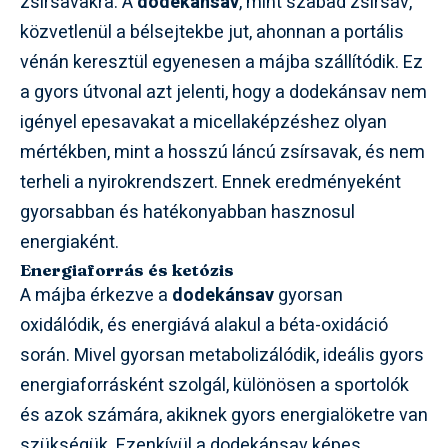
zsírsavakra. A
dodekánsav
, mint szabad zsírsav,
közvetlenül a bélsejtekbe jut, ahonnan a portális
vénán keresztül egyenesen a májba szállítódik. Ez
a gyors útvonal azt jelenti, hogy a dodekánsav nem
igényel epesavakat a micellaképzéshez olyan
mértékben, mint a hosszú láncú zsírsavak, és nem
terheli a nyirokrendszert. Ennek eredményeként
gyorsabban és hatékonyabban hasznosul
energiaként.
Energiaforrás és ketózis
A májba érkezve a
dodekánsav
gyorsan
oxidálódik, és energiává alakul a béta-oxidáció
során. Mivel gyorsan metabolizálódik, ideális gyors
energiaforrásként szolgál, különösen a sportolók
és azok számára, akiknek gyors energialöketre van
szükségük. Ezenkívül a dodekánsav képes