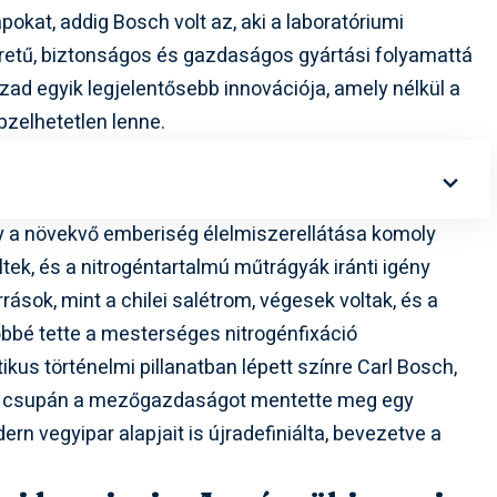
apokat, addig Bosch volt az, aki a laboratóriumi
retű, biztonságos és gazdaságos gyártási folyamattá
ázad egyik legjelentősebb innovációja, amely nélkül a
zelhetetlen lenne.
gy a növekvő emberiség élelmiszerellátása komoly
tek, és a nitrogéntartalmú műtrágyák iránti igény
ások, mint a chilei salétrom, végesek voltak, és a
bbé tette a mesterséges nitrogénfixáció
kus történelmi pillanatban lépett színre Carl Bosch,
nem csupán a mezőgazdaságot mentette meg egy
rn vegyipar alapjait is újradefiniálta, bevezetve a