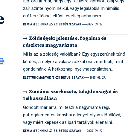
Előfordult már, hogy egy felületre kiömlött olaj vagy
zsír szinte nyom nélkül, vagy legalábbis minimális
e
erőfeszítéssel eltűnt, esetleg soha nem…
KÉMIA
TECHNIKA
Z-ZS BETŰS SZAVAK
2025. 09. 27.
Zöldségek: jelentése, fogalma és
részletes magyarázata
Mi is az a zöldség valójában? Egy egyszerűnek tűnő
kérdés, amelyre a válasz sokkal összetettebb, mint
gondolnánk. A hétköznapi nyelvhasználatban…
ÉLETTUDOMÁNYOK
Z-ZS BETŰS SZAVAK
2025. 09. 27.
Zománc: szerkezete, tulajdonságai és
felhasználása
Gondolt már arra, mi teszi a nagymama régi,
pattogásmentes konyhai edényét olyan időtállóvá,
vagy miért képesek az ipari tartályok ellenállni…
KÉMIA
TECHNIKA
Z-ZS BETŰS SZAVAK
2025. 09. 27.