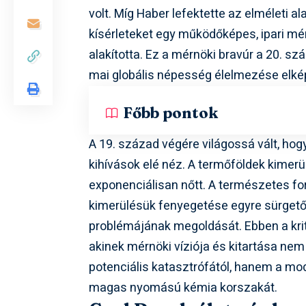
volt. Míg Haber lefektette az elméleti al
kísérleteket egy működőképes, ipari mé
alakította. Ez a mérnöki bravúr a 20. sz
mai globális népesség élelmezése elkép
Főbb pontok
A 19. század végére világossá vált, ho
kihívások elé néz. A termőföldek kimerül
exponenciálisan nőtt. A természetes forr
kimerülésük fenyegetése egyre sürgető
problémájának megoldását. Ebben a kriti
akinek mérnöki víziója és kitartása 
potenciális katasztrófától, hanem a mode
magas nyomású kémia korszakát.