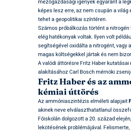
mezőgazdasági igények egyaránt a légkör
képes lesz erre, az nem csupán a világ 
tehet a geopolitikai színtéren.
Számos próbálkozás történt a nitrogén
elég hatékonyak voltak. Ilyen volt példá
segítségével oxidálta a nitrogént, vagy
magas költségekkel jártak és nem biz
A valódi áttörésre Fritz Haber kutatásai
alakításához Carl Bosch mérnöki zsenij
Fritz Haber és az ammó
kémiai úttörés
Az ammóniaszintézis elméleti alapjait
akinek neve elválaszthatatlanul összefo
Főiskolán dolgozott a 20. század elején,
lekötésének problémájával. Felismerte,