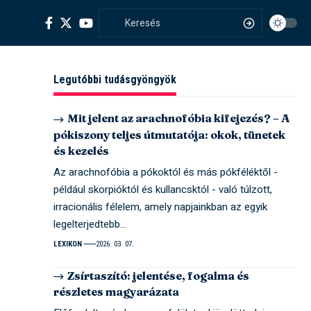
Legutóbbi tudásgyöngyök
Mit jelent az arachnofóbia kifejezés? – A
pókiszony teljes útmutatója: okok, tünetek
és kezelés
Az arachnofóbia a pókoktól és más pókféléktől -
például skorpióktól és kullancsktól - való túlzott,
irracionális félelem, amely napjainkban az egyik
legelterjedtebb…
LEXIKON
2026. 03. 07.
Zsírtaszító: jelentése, fogalma és
részletes magyarázata