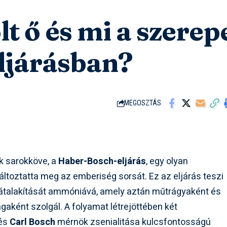
lt ő és mi a szerep
ljárásban?
MEGOSZTÁS
k sarokköve, a
Haber-Bosch-eljárás
, egy olyan
változtatta meg az emberiség sorsát. Ez az eljárás teszi
tű átalakítását ammóniává, amely aztán műtrágyaként és
ként szolgál. A folyamat létrejöttében két
 és
Carl Bosch
mérnök zsenialitása kulcsfontosságú