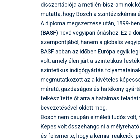
disszertációja a metilén-bisz-aminok ké
mutatta, hogy Bosch a szintéziskémia és
A diploma megszerzése után, 1899-ben 
(
BASF
) nevű vegyipari óriáshoz. Ez a 
szempontjából, hanem a globális vegyip
BASF abban az időben Európa egyik legi
volt, amely élen járt a szintetikus fes
szintetikus indigógyártás folyamatainak
megmutatkozott az a kivételes képesség
méretű, gazdaságos és hatékony gyártás
felkészítette őt arra a hatalmas felada
bevezetésével oldott meg.
Bosch nem csupán elméleti tudós volt,
Képes volt összehangolni a mélyreható 
és felismerte, hogy a kémiai reakciók 