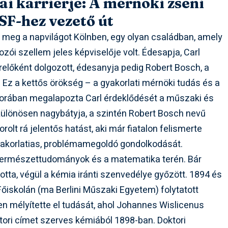
rai karrierje: A mérnöki zseni
SF-hez vezető út
 meg a napvilágot Kölnben, egy olyan családban, amely
zói szellem jeles képviselője volt. Édesapja, Carl
relőként dolgozott, édesanyja pedig Robert Bosch, a
. Ez a kettős örökség – a gyakorlati mérnöki tudás és a
orában megalapozta Carl érdeklődését a műszaki és
Különösen nagybátyja, a szintén Robert Bosch nevű
olt rá jelentős hatást, aki már fiatalon felismerte
yakorlatias, problémamegoldó gondolkodását.
a természettudományok és a matematika terén. Bár
ta, végül a kémia iránti szenvedélye győzött. 1894 és
őiskolán (ma Berlini Műszaki Egyetem) folytatott
n mélyítette el tudását, ahol Johannes Wislicenus
ktori címet szerves kémiából 1898-ban. Doktori