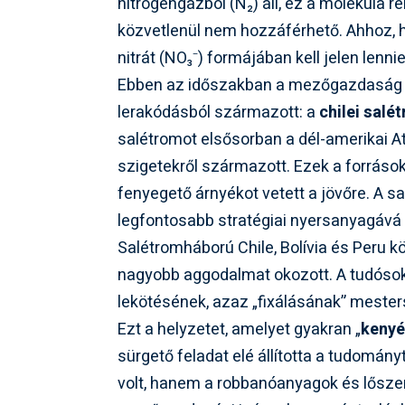
nitrogéngázból (N₂) áll, ez a molekula re
közvetlenül nem hozzáférhető. Ahhoz, 
nitrát (NO₃⁻) formájában kell jelen lennie
Ebben az időszakban a mezőgazdaság f
lerakódásból származott: a
chilei salé
salétromot elsősorban a dél-amerikai 
szigetekről származott. Ezek a források
fenyegető árnyékot vetett a jövőre. A sal
legfontosabb stratégiai nyersanyagává vá
Salétromháború Chile, Bolívia és Peru k
nagyobb aggodalmat okozott. A tudósok
lekötésének, azaz „fixálásának” mesters
Ezt a helyzetet, amelyet gyakran „
kenyé
sürgető feladat elé állította a tudomá
volt, hanem a robbanóanyagok és lőszer