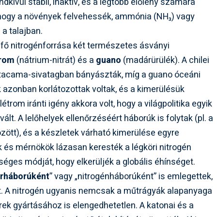
ndkívül stabil, inaktív, és a legtöbb élőlény számára
hogy a növények felvehessék, ammónia (NH₃) vagy
 a talajban.
ő nitrogénforrása két természetes ásványi
trom
(nátrium-nitrát) és a
guano
(madárürülék). A chilei
Atacama-sivatagban bányászták, míg a guano óceáni
 azonban korlátozottak voltak, és a kimerülésük
étrom iránti igény akkora volt, hogy a világpolitika egyik
lt. A lelőhelyek ellenőrzéséért háborúk is folytak (pl. a
özött), és a készletek várható kimerülése egyre
 és mérnökök lázasan keresték a légköri nitrogén
éges módját, hogy elkerüljék a globális éhínséget.
rháborúként
” vagy „nitrogénháborúként” is emlegettek,
nyt. A nitrogén ugyanis nemcsak a műtrágyák alapanyaga
ek gyártásához is elengedhetetlen. A katonai és a