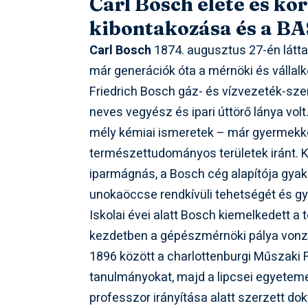
Carl Bosch élete és ko
kibontakozása és a BA
Carl Bosch
1874. augusztus 27-én látta
már generációk óta a mérnöki és vállalko
Friedrich Bosch gáz- és vízvezeték-sze
neves vegyész és ipari úttörő lánya volt
mély kémiai ismeretek – már gyermekk
természettudományos területek iránt. 
iparmágnás, a Bosch cég alapítója gyakor
unokaöccse rendkívüli tehetségét és g
Iskolai évei alatt Bosch kiemelkedett 
kezdetben a gépészmérnöki pálya vonzot
1896 között a charlottenburgi Műszaki F
tanulmányokat, majd a lipcsei egyeteme
professzor irányítása alatt szerzett do