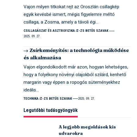
Vajon milyen titkokat rejt az Oroszlán csillagkép
egyik kevésbé ismert, mégis figyelemre méltó
csillaga, a Zosma, amely a távoli égi…
CSILLAGÁSZAT ÉS ASZTROFIZIKA
Z-ZS BETŰS SZAVAK
2025. 09. 27.
Zsírkeményítés: a technológia működése
és alkalmazása
Vajon elgondolkodott már azon, hogyan lehetséges,
hogy a folyékony növényi olajokból szilárd, kenhető
margarin vagy éppen a ropogós süteményekhez
ideális…
TECHNIKA
Z-ZS BETŰS SZAVAK
2025. 09. 27.
Legutóbbi tudásgyöngyök
A legjobb megoldások kis
udvarokra