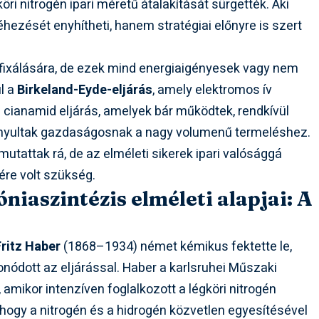
i nitrogén ipari méretű átalakítását sürgették. Aki
éhezését enyhítheti, hanem stratégiai előnyre is szert
 fixálására, de ezek mind energiaigényesek vagy nem
ul a
Birkeland-Eyde-eljárás
, amely elektromos ív
 a cianamid eljárás, amelyek bár működtek, rendkívül
onyultak gazdaságosnak a nagy volumenű termeléshez.
 mutattak rá, de az elméleti sikerek ipari valósággá
ére volt szükség.
niaszintézis elméleti alapjai: A
Fritz Haber
(1868–1934) német kémikus fektette le,
nódott az eljárással. Haber a karlsruhei Műszaki
 amikor intenzíven foglalkozott a légköri nitrogén
 hogy a nitrogén és a hidrogén közvetlen egyesítésével