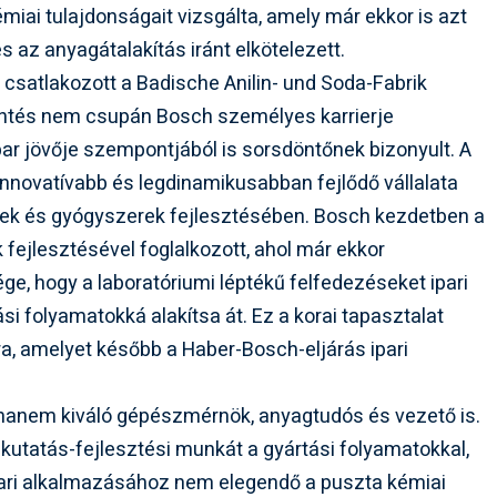
miai tulajdonságait vizsgálta, amely már ekkor is azt
 az anyagátalakítás iránt elkötelezett.
csatlakozott a Badische Anilin- und Soda-Fabrik
döntés nem csupán Bosch személyes karrierje
ar jövője szempontjából is sorsdöntőnek bizonyult. A
nnovatívabb és legdinamikusabban fejlődő vállalata
tékek és gyógyszerek fejlesztésében. Bosch kezdetben a
 fejlesztésével foglalkozott, ahol már ekkor
e, hogy a laboratóriumi léptékű felfedezéseket ipari
i folyamatokká alakítsa át. Ez a korai tapasztalat
tra, amelyet később a Haber-Bosch-eljárás ipari
 hanem kiváló gépészmérnök, anyagtudós és vezető is.
kutatás-fejlesztési munkát a gyártási folyamatokkal,
ipari alkalmazásához nem elegendő a puszta kémiai