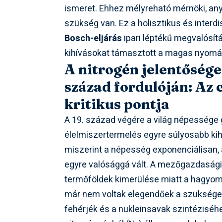
ismeret. Ehhez mélyreható mérnöki, an
szükség van. Ez a holisztikus és interdi
Bosch-eljárás
ipari léptékű megvalósít
kihívásokat támasztott a magas nyomá
A nitrogén jelentősége
század fordulóján: Az
kritikus pontja
A 19. század végére a világ népessége
élelmiszertermelés egyre súlyosabb kih
miszerint a népesség exponenciálisan, 
egyre valósággá vált. A mezőgazdasági 
termőföldek kimerülése miatt a hagyom
már nem voltak elegendőek a szüksége
fehérjék és a nukleinsavak szintézisé