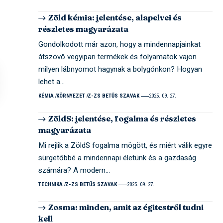
Zöld kémia: jelentése, alapelvei és
részletes magyarázata
Gondolkodott már azon, hogy a mindennapjainkat
átszövő vegyipari termékek és folyamatok vajon
milyen lábnyomot hagynak a bolygónkon? Hogyan
lehet a…
KÉMIA
KÖRNYEZET
Z-ZS BETŰS SZAVAK
2025. 09. 27.
ZöldS: jelentése, fogalma és részletes
magyarázata
Mi rejlik a ZöldS fogalma mögött, és miért válik egyre
sürgetőbbé a mindennapi életünk és a gazdaság
számára? A modern…
TECHNIKA
Z-ZS BETŰS SZAVAK
2025. 09. 27.
Zosma: minden, amit az égitestről tudni
kell