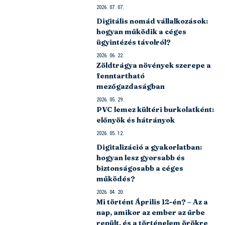
2026. 07. 07.
Digitális nomád vállalkozások:
hogyan működik a céges
ügyintézés távolról?
2026. 06. 22.
Zöldtrágya növények szerepe a
fenntartható
mezőgazdaságban
2026. 05. 29.
PVC lemez kültéri burkolatként:
előnyök és hátrányok
2026. 05. 12.
Digitalizáció a gyakorlatban:
hogyan lesz gyorsabb és
biztonságosabb a céges
működés?
2026. 04. 20.
Mi történt Április 12-én? – Az a
nap, amikor az ember az űrbe
repült, és a történelem örökre