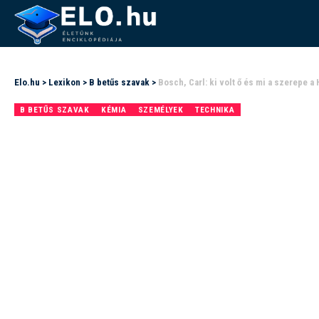
Elo.hu
>
Lexikon
>
B betűs szavak
>
Bosch, Carl: ki volt ő és mi a szerepe 
B BETŰS SZAVAK
KÉMIA
SZEMÉLYEK
TECHNIKA