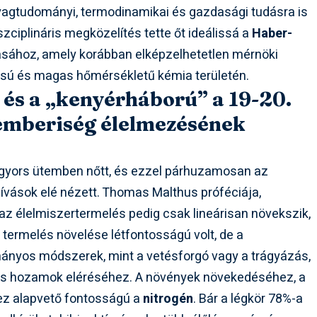
yagtudományi, termodinamikai és gazdasági tudásra is
szciplináris megközelítés tette őt ideálissá a
Haber-
ásához, amely korábban elképzelhetetlen mérnöki
sú és magas hőmérsékletű kémia területén.
 és a „kenyérháború” a 19-20.
 emberiség élelmezésének
 gyors ütemben nőtt, és ezzel párhuzamosan az
ívások elé nézett. Thomas Malthus próféciája,
az élelmiszertermelés pedig csak lineárisan növekszik,
termelés növelése létfontosságú volt, de a
ányos módszerek, mint a vetésforgó vagy a trágyázás,
s hozamok eléréséhez. A növények növekedéséhez, a
hez alapvető fontosságú a
nitrogén
. Bár a légkör 78%-a