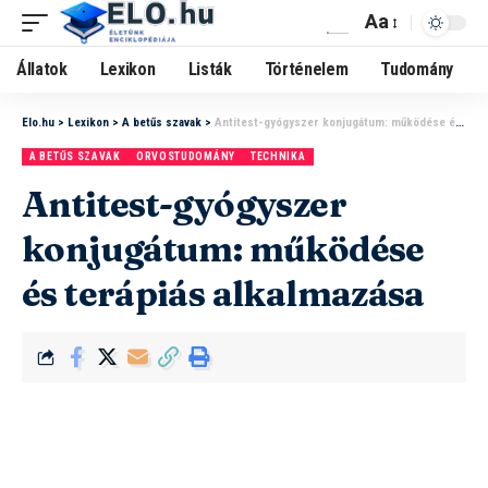
Aa
Állatok
Lexikon
Listák
Történelem
Tudomány
Elo.hu
>
Lexikon
>
A betűs szavak
>
Antitest-gyógyszer konjugátum: működése és terápiás alkalmazása
A BETŰS SZAVAK
ORVOSTUDOMÁNY
TECHNIKA
Antitest-gyógyszer
konjugátum: működése
és terápiás alkalmazása