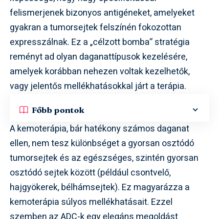
felismerjenek bizonyos antigéneket, amelyeket
gyakran a tumorsejtek felszínén fokozottan
expresszálnak. Ez a „célzott bomba” stratégia
reményt ad olyan daganattípusok kezelésére,
amelyek korábban nehezen voltak kezelhetők,
vagy jelentős mellékhatásokkal járt a terápia.
Főbb pontok
A kemoterápia, bár hatékony számos daganat
ellen, nem tesz különbséget a gyorsan osztódó
tumorsejtek és az egészséges, szintén gyorsan
osztódó sejtek között (például csontvelő,
hajgyökerek, bélhámsejtek). Ez magyarázza a
kemoterápia súlyos mellékhatásait. Ezzel
szemben az ADC-k egy elegáns megoldást