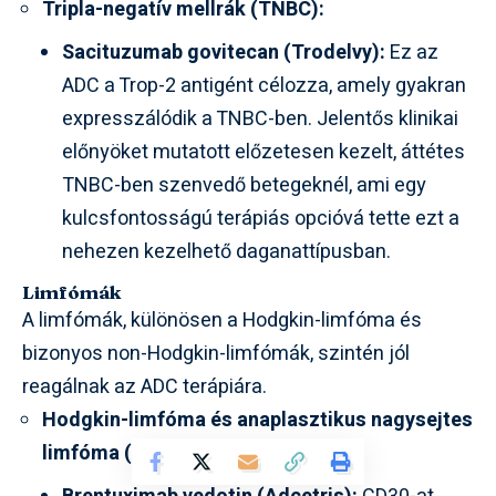
Tripla-negatív mellrák (TNBC):
Sacituzumab govitecan (Trodelvy):
Ez az
ADC a Trop-2 antigént célozza, amely gyakran
expresszálódik a TNBC-ben. Jelentős klinikai
előnyöket mutatott előzetesen kezelt, áttétes
TNBC-ben szenvedő betegeknél, ami egy
kulcsfontosságú terápiás opcióvá tette ezt a
nehezen kezelhető daganattípusban.
Limfómák
A limfómák, különösen a Hodgkin-limfóma és
bizonyos non-Hodgkin-limfómák, szintén jól
reagálnak az ADC terápiára.
Hodgkin-limfóma és anaplasztikus nagysejtes
limfóma (ALCL):