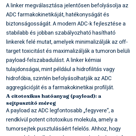
A linker megválasztása jelentősen befolyásolja az
ADC farmakokinetikáját, hatékonyságát és
biztonságosságát. A modern ADC-k fejlesztése a
stabilabb és jobban szabályozható hasítható
linkerek felé mutat, amelyek minimalizálják az off-
target toxicitást és maximalizálják a tumoron belüli
payload-felszabadulást. A linker kémiai
tulajdonságai, mint például a hidrofilitás vagy
hidrofóbia, szintén befolyásolhatják az ADC
aggregációját és a farmakokinetikai profilját.
A citotoxikus hatóanyag (payload): a
sejtpusztító méreg
A payload az ADC legfontosabb „fegyvere”, a
rendkívül potent citotoxikus molekula, amely a
tumorsejtek pusztulásáért felelős. Ahhoz, hogy