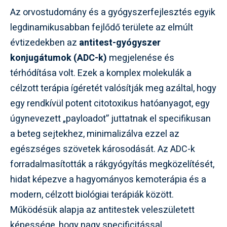
Az orvostudomány és a gyógyszerfejlesztés egyik
legdinamikusabban fejlődő területe az elmúlt
évtizedekben az
antitest-gyógyszer
konjugátumok (ADC-k)
megjelenése és
térhódítása volt. Ezek a komplex molekulák a
célzott terápia ígéretét valósítják meg azáltal, hogy
egy rendkívül potent citotoxikus hatóanyagot, egy
úgynevezett „payloadot” juttatnak el specifikusan
a beteg sejtekhez, minimalizálva ezzel az
egészséges szövetek károsodását. Az ADC-k
forradalmasították a rákgyógyítás megközelítését,
hidat képezve a hagyományos kemoterápia és a
modern, célzott biológiai terápiák között.
Működésük alapja az antitestek veleszületett
képessége, hogy nagy specificitással