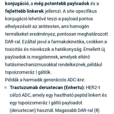
konjugáció
, a
még potentebb payloadok
és a
fejlettebb linkerek
jellemzi. A site-specifikus
konjugáció lehetővé teszi a payload pontos
elhelyezését az antitesten, ami homogén
termékeket eredményez, pontosan meghatározott
DAR-ral. Ezáltal javul a farmakokinetika, csökken a
toxicitás és növekszik a hatékonyság. Emellett új
payloadok is megjelennek, amelyek eltérő
hatásmechanizmusokkal rendelkeznek, például
topoiizomeráz I gátlók.
Példák a harmadik generációs ADC-kre:
Trastuzumab deruxtecan (Enhertu):
HER2-t
célzó ADC, amely egy hasítható peptid linkert és
egy topoiizomeráz I gátló payloadot
(deruxtecan) használ. Magasabb DAR-ral (8)