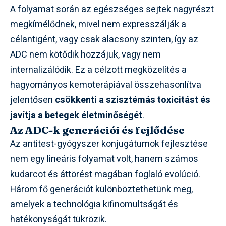
A folyamat során az egészséges sejtek nagyrészt
megkímélődnek, mivel nem expresszálják a
célantigént, vagy csak alacsony szinten, így az
ADC nem kötődik hozzájuk, vagy nem
internalizálódik. Ez a célzott megközelítés a
hagyományos kemoterápiával összehasonlítva
jelentősen
csökkenti a szisztémás toxicitást és
javítja a betegek életminőségét
.
Az ADC-k generációi és fejlődése
Az antitest-gyógyszer konjugátumok fejlesztése
nem egy lineáris folyamat volt, hanem számos
kudarcot és áttörést magában foglaló evolúció.
Három fő generációt különböztethetünk meg,
amelyek a technológia kifinomultságát és
hatékonyságát tükrözik.