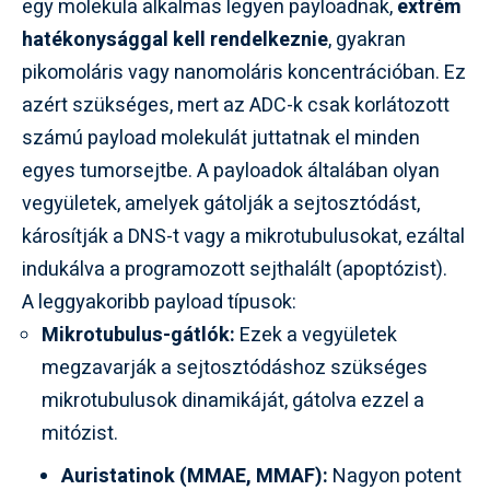
egy molekula alkalmas legyen payloadnak,
extrém
hatékonysággal kell rendelkeznie
, gyakran
pikomoláris vagy nanomoláris koncentrációban. Ez
azért szükséges, mert az ADC-k csak korlátozott
számú payload molekulát juttatnak el minden
egyes tumorsejtbe. A payloadok általában olyan
vegyületek, amelyek gátolják a sejtosztódást,
károsítják a DNS-t vagy a mikrotubulusokat, ezáltal
indukálva a programozott sejthalált (apoptózist).
A leggyakoribb payload típusok:
Mikrotubulus-gátlók:
Ezek a vegyületek
megzavarják a sejtosztódáshoz szükséges
mikrotubulusok dinamikáját, gátolva ezzel a
mitózist.
Auristatinok (MMAE, MMAF):
Nagyon potent