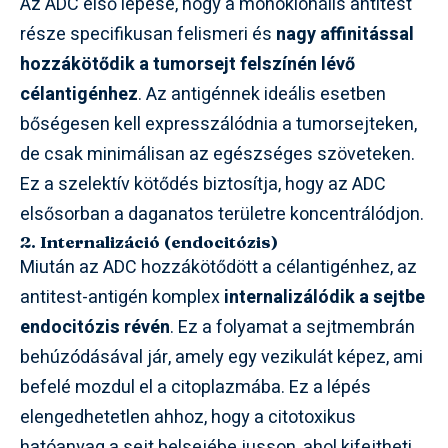
Az ADC első lépése, hogy a monoklonális antitest
része specifikusan felismeri és
nagy affinitással
hozzákötődik a tumorsejt felszínén lévő
célantigénhez
. Az antigénnek ideális esetben
bőségesen kell expresszálódnia a tumorsejteken,
de csak minimálisan az egészséges szöveteken.
Ez a szelektív kötődés biztosítja, hogy az ADC
elsősorban a daganatos területre koncentrálódjon.
2. Internalizáció (endocitózis)
Miután az ADC hozzákötődött a célantigénhez, az
antitest-antigén komplex
internalizálódik a sejtbe
endocitózis révén
. Ez a folyamat a sejtmembrán
behúzódásával jár, amely egy vezikulát képez, ami
befelé mozdul el a citoplazmába. Ez a lépés
elengedhetetlen ahhoz, hogy a citotoxikus
hatóanyag a sejt belsejébe jusson, ahol kifejtheti