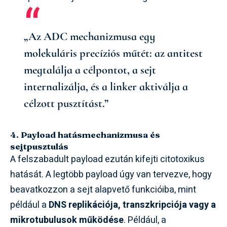
„Az ADC mechanizmusa egy
molekuláris precíziós műtét: az antitest
megtalálja a célpontot, a sejt
internalizálja, és a linker aktiválja a
célzott pusztítást.”
4. Payload hatásmechanizmusa és
sejtpusztulás
A felszabadult payload ezután kifejti citotoxikus
hatását. A legtöbb payload úgy van tervezve, hogy
beavatkozzon a sejt alapvető funkcióiba, mint
például a
DNS replikációja, transzkripciója vagy a
mikrotubulusok működése
. Például, a