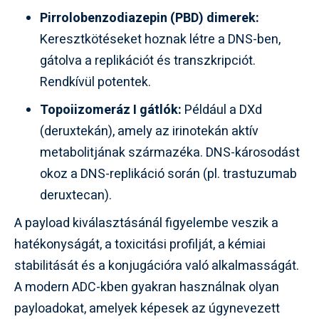
Pirrolobenzodiazepin (PBD) dimerek:
Keresztkötéseket hoznak létre a DNS-ben,
gátolva a replikációt és transzkripciót.
Rendkívül potentek.
Topoiizomeráz I gátlók:
Például a DXd
(deruxtekán), amely az irinotekán aktív
metabolitjának származéka. DNS-károsodást
okoz a DNS-replikáció során (pl. trastuzumab
deruxtecan).
A payload kiválasztásánál figyelembe veszik a
hatékonyságát, a toxicitási profilját, a kémiai
stabilitását és a konjugációra való alkalmasságát.
A modern ADC-kben gyakran használnak olyan
payloadokat, amelyek képesek az úgynevezett