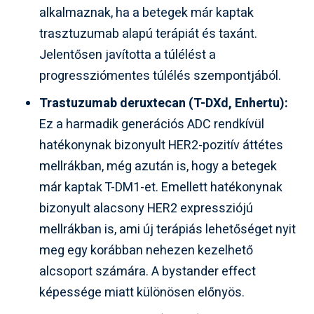
alkalmaznak, ha a betegek már kaptak
trasztuzumab alapú terápiát és taxánt.
Jelentősen javította a túlélést a
progressziómentes túlélés szempontjából.
Trastuzumab deruxtecan (T-DXd, Enhertu):
Ez a harmadik generációs ADC rendkívül
hatékonynak bizonyult HER2-pozitív áttétes
mellrákban, még azután is, hogy a betegek
már kaptak T-DM1-et. Emellett hatékonynak
bizonyult alacsony HER2 expressziójú
mellrákban is, ami új terápiás lehetőséget nyit
meg egy korábban nehezen kezelhető
alcsoport számára. A bystander effect
képessége miatt különösen előnyös.