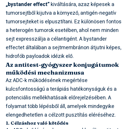
„bystander effect”
kiváltására, azaz képesek a
tumorsejtből kijutva a környező, antigén-negatív
tumorsejteket is elpusztítani. Ez különösen fontos
a heterogén tumorok esetében, ahol nem minden
sejt expresszálja a célantigént. A bystander
effectet általában a sejtmembránon átjutni képes,
hidrofób payloadok idézik elő.
Az antitest-gyógyszer konjugátumok
működési mechanizmusa
Az ADC-k működésének megértése
kulcsfontosságú a terápiás hatékonyságuk és a
potenciális mellékhatásaik előrejelzésében. A
folyamat több lépésből áll, amelyek mindegyike
elengedhetetlen a célzott pusztítás eléréséhez.
1. Célzáshoz való kötődés