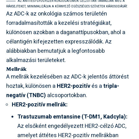
AZ ANTITEST-GYÓGYSZER KONJUGÁTUMOK CÉLZOTTAN TÁMADJÁK MEG A
RÁKSEJTEKET, MINIMALIZÁLVA A KÖRNYEZŐ EGÉSZSÉGES SZÖVETEK KÁROSODÁSÁT.
Az ADC-k az onkológia számos területén
forradalmasították a kezelési stratégiákat,
különösen azokban a daganattípusokban, ahol a
célantigén kifejezetten expresszálódik. Az
alábbiakban bemutatjuk a legfontosabb
alkalmazási területeket.
Mellrák
A mellrák kezelésében az ADC-k jelentős áttörést
hoztak, különösen a
HER2-pozitív
és a
tripla-
negatív (TNBC)
alcsoportokban.
HER2-pozitív mellrák:
Trastuzumab emtansine (T-DM1, Kadcyla):
Az elsőként engedélyezett HER2-célzó ADC,
amelyet áttétes HER2-pozitív mellrákban