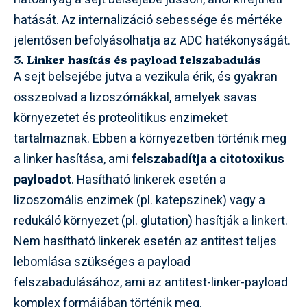
hatását. Az internalizáció sebessége és mértéke
jelentősen befolyásolhatja az ADC hatékonyságát.
3. Linker hasítás és payload felszabadulás
A sejt belsejébe jutva a vezikula érik, és gyakran
összeolvad a lizoszómákkal, amelyek savas
környezetet és proteolitikus enzimeket
tartalmaznak. Ebben a környezetben történik meg
a linker hasítása, ami
felszabadítja a citotoxikus
payloadot
. Hasítható linkerek esetén a
lizoszomális enzimek (pl. katepszinek) vagy a
redukáló környezet (pl. glutation) hasítják a linkert.
Nem hasítható linkerek esetén az antitest teljes
lebomlása szükséges a payload
felszabadulásához, ami az antitest-linker-payload
komplex formájában történik meg.