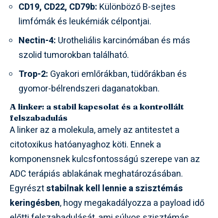
CD19, CD22, CD79b:
Különböző B-sejtes
limfómák és leukémiák célpontjai.
Nectin-4:
Urotheliális karcinómában és más
szolid tumorokban található.
Trop-2:
Gyakori emlőrákban, tüdőrákban és
gyomor-bélrendszeri daganatokban.
A linker: a stabil kapcsolat és a kontrollált
felszabadulás
A linker az a molekula, amely az antitestet a
citotoxikus hatóanyaghoz köti. Ennek a
komponensnek kulcsfontosságú szerepe van az
ADC terápiás ablakának meghatározásában.
Egyrészt
stabilnak kell lennie a szisztémás
keringésben
, hogy megakadályozza a payload idő
előtti felszabadulását, ami súlyos szisztémás