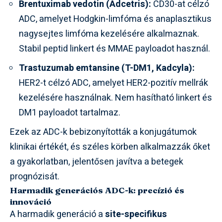
Brentuximab vedotin (Adcetris):
CD30-at célzó
ADC, amelyet Hodgkin-limfóma és anaplasztikus
nagysejtes limfóma kezelésére alkalmaznak.
Stabil peptid linkert és MMAE payloadot használ.
Trastuzumab emtansine (T-DM1, Kadcyla):
HER2-t célzó ADC, amelyet HER2-pozitív mellrák
kezelésére használnak. Nem hasítható linkert és
DM1 payloadot tartalmaz.
Ezek az ADC-k bebizonyították a konjugátumok
klinikai értékét, és széles körben alkalmazzák őket
a gyakorlatban, jelentősen javítva a betegek
prognózisát.
Harmadik generációs ADC-k: precízió és
innováció
A harmadik generáció a
site-specifikus