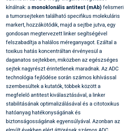
kínálnak: a
monoklonális antitest (mAb)
felismeri
a tumorsejteken található specifikus molekuláris
markert, hozzákötődik, majd a sejtbe jutva, egy
gondosan megtervezett linker segítségével
felszabadítja a halálos méreganyagot. Ezáltal a
toxikus hatás koncentráltan érvényesül a
daganatos sejtekben, miközben az egészséges
sejtek nagyrészt érintetlenek maradnak. Az ADC
technológia fejlődése során számos kihívással
szembesültek a kutatók, többek között a
megfelelő antitest kiválasztásával, a linker
stabilitásának optimalizálásával és a citotoxikus
hatóanyag hatékonyságának és
biztonságosságának egyensúlyával. Azonban az
elmúlt években elért áttörések számos ADC