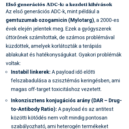
Első generációs ADC-k: a kezdeti kihívások
Az első generációs ADC-k, mint például a
gemtuzumab ozogamicin (Mylotarg)
, a 2000-es
évek elején jelentek meg. Ezek a gyógyszerek
úttörőnek számítottak, de számos problémával
küzdöttek, amelyek korlátozták a terápiás
ablakukat és hatékonyságukat. Gyakori problémák
voltak:
Instabil linkerek:
A payload idő előtti
felszabadulása a szisztémás keringésben, ami
magas off-target toxicitáshoz vezetett.
Inkonzisztens konjugációs arány (DAR – Drug-
to-Antibody Ratio):
A payload és az antitest
közötti kötődés nem volt mindig pontosan
szabályozható, ami heterogén termékeket