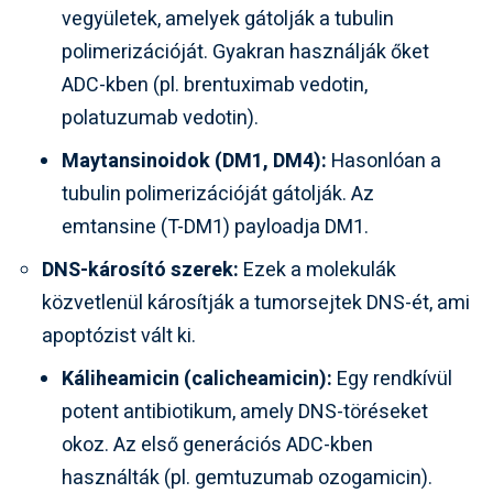
vegyületek, amelyek gátolják a tubulin
polimerizációját. Gyakran használják őket
ADC-kben (pl. brentuximab vedotin,
polatuzumab vedotin).
Maytansinoidok (DM1, DM4):
Hasonlóan a
tubulin polimerizációját gátolják. Az
emtansine (T-DM1) payloadja DM1.
DNS-károsító szerek:
Ezek a molekulák
közvetlenül károsítják a tumorsejtek DNS-ét, ami
apoptózist vált ki.
Káliheamicin (calicheamicin):
Egy rendkívül
potent antibiotikum, amely DNS-töréseket
okoz. Az első generációs ADC-kben
használták (pl. gemtuzumab ozogamicin).