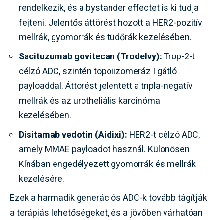
rendelkezik, és a bystander effectet is ki tudja
fejteni. Jelentős áttörést hozott a HER2-pozitív
mellrák, gyomorrák és tüdőrák kezelésében.
Sacituzumab govitecan (Trodelvy):
Trop-2-t
célzó ADC, szintén topoiizomeráz I gátló
payloaddal. Áttörést jelentett a tripla-negatív
mellrák és az urotheliális karcinóma
kezelésében.
Disitamab vedotin (Aidixi):
HER2-t célzó ADC,
amely MMAE payloadot használ. Különösen
Kínában engedélyezett gyomorrák és mellrák
kezelésére.
Ezek a harmadik generációs ADC-k tovább tágítják
a terápiás lehetőségeket, és a jövőben várhatóan