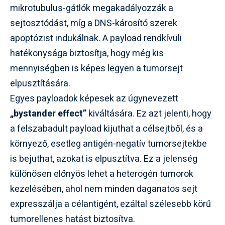
mikrotubulus-gátlók megakadályozzák a
sejtosztódást, míg a DNS-károsító szerek
apoptózist indukálnak. A payload rendkívüli
hatékonysága biztosítja, hogy még kis
mennyiségben is képes legyen a tumorsejt
elpusztítására.
Egyes payloadok képesek az úgynevezett
„bystander effect”
kiváltására. Ez azt jelenti, hogy
a felszabadult payload kijuthat a célsejtből, és a
környező, esetleg antigén-negatív tumorsejtekbe
is bejuthat, azokat is elpusztítva. Ez a jelenség
különösen előnyös lehet a heterogén tumorok
kezelésében, ahol nem minden daganatos sejt
expresszálja a célantigént, ezáltal szélesebb körű
tumorellenes hatást biztosítva.