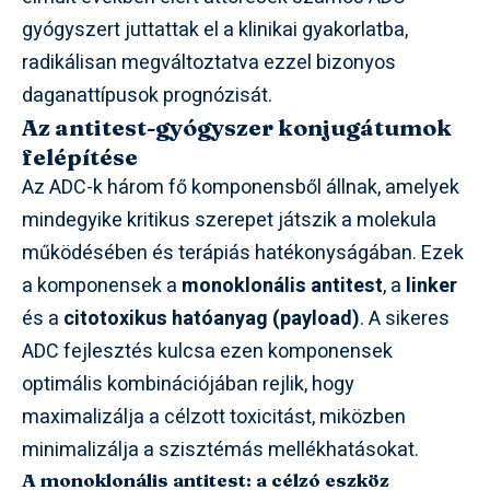
gyógyszert juttattak el a klinikai gyakorlatba,
radikálisan megváltoztatva ezzel bizonyos
daganattípusok prognózisát.
Az antitest-gyógyszer konjugátumok
felépítése
Az ADC-k három fő komponensből állnak, amelyek
mindegyike kritikus szerepet játszik a molekula
működésében és terápiás hatékonyságában. Ezek
a komponensek a
monoklonális antitest
, a
linker
és a
citotoxikus hatóanyag (payload)
. A sikeres
ADC fejlesztés kulcsa ezen komponensek
optimális kombinációjában rejlik, hogy
maximalizálja a célzott toxicitást, miközben
minimalizálja a szisztémás mellékhatásokat.
A monoklonális antitest: a célzó eszköz