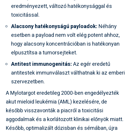
eredményezett, változó hatékonysággal és
toxicitással.
Alacsony hatékonyságú payloadok:
Néhány
esetben a payload nem volt elég potent ahhoz,
hogy alacsony koncentrációban is hatékonyan
elpusztítsa a tumorsejteket.
Antitest immunogenitás:
Az egér eredetű
antitestek immunválaszt válthatnak ki az emberi
szervezetben.
A Mylotargot eredetileg 2000-ben engedélyezték
akut mieloid leukémia (AML) kezelésére, de
később visszavonták a piacról a toxicitási
aggodalmak és a korlátozott klinikai előnyök miatt.
Később, optimalizált dózisban és sémában, újra