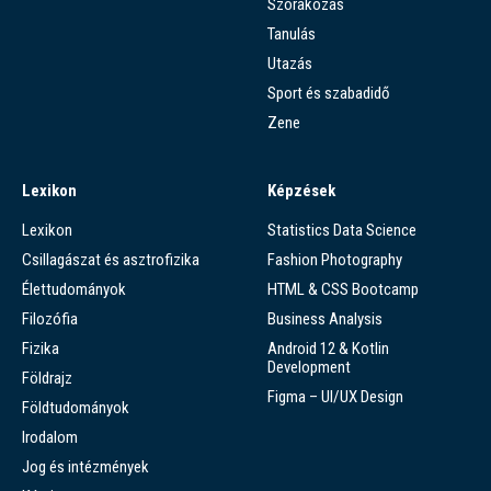
Szórakozás
Tanulás
Utazás
Sport és szabadidő
Zene
Lexikon
Képzések
Lexikon
Statistics Data Science
Csillagászat és asztrofizika
Fashion Photography
Élettudományok
HTML & CSS Bootcamp
Filozófia
Business Analysis
Fizika
Android 12 & Kotlin
Development
Földrajz
Figma – UI/UX Design
Földtudományok
Irodalom
Jog és intézmények