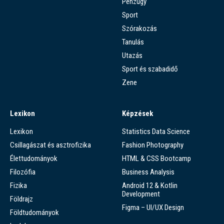
Pénzügy
Sport
Szórakozás
Tanulás
Utazás
Sport és szabadidő
Zene
Lexikon
Képzések
Lexikon
Statistics Data Science
Csillagászat és asztrofizika
Fashion Photography
Élettudományok
HTML & CSS Bootcamp
Filozófia
Business Analysis
Fizika
Android 12 & Kotlin
Development
Földrajz
Figma – UI/UX Design
Földtudományok