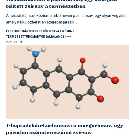
telített zsírsav a természetben
A hexadekánsav, közismertebb nevén palmitinsav, egy olyan vegyület,
amely nélkülözhetetlen szerepet játszik…
ÉLETTUDOMÁNYOK
H BETŰS SZAVAK
KÉMIA
TERMÉSZETTUDOMÁNYOK (ÁLTALÁNOS)
2025. 09. 09.
1-heptadekán-karbonsav: a margarinsav, egy
páratlan szénatomszámú zsírsav