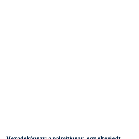
Hexadekánsav: a palmitinsav, egy elterjedt