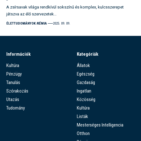
A zsírsavak világa rendkívül sokszínű és komplex, kulcsszerepet
játszva az élő szervezetek…
ÉLETTUDOMÁNYOK
KÉMIA
2025. 09. 09.
Információk
Kategóriák
Kultúra
Állatok
Pénzügy
Egészség
Tanulás
Gazdaság
Szórakozás
Ingatlan
Utazás
Közösség
Tudomány
Kultúra
Listák
Mesterséges Intelligencia
Otthon