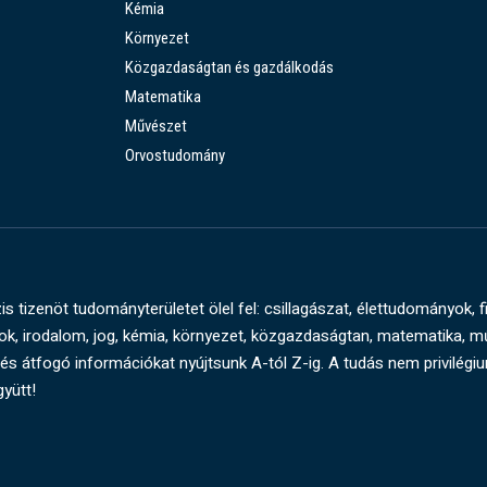
Kémia
Környezet
Közgazdaságtan és gazdálkodás
Matematika
Művészet
Orvostudomány
s tizenöt tudományterületet ölel fel: csillagászat, élettudományok, f
, irodalom, jog, kémia, környezet, közgazdaságtan, matematika, 
és átfogó információkat nyújtsunk A-tól Z-ig. A tudás nem privilégi
gyütt!