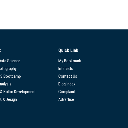
k
Quick Link
 Data Science
My Bookmark
hotography
Interests
SS Bootcamp
Contact Us
nalysis
Blog Index
 & Kotlin Development
Complaint
/UX Design
Advertise