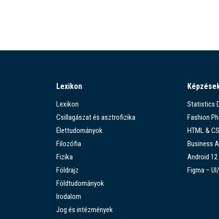
Lexikon
Képzése
Lexikon
Statistics
Csillagászat és asztrofizika
Fashion P
Élettudományok
HTML & C
Filozófia
Business A
Fizika
Android 12
Földrajz
Figma – UI
Földtudományok
Irodalom
Jog és intézmények