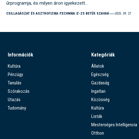
űrprogramja, és milyen áron igyekezett…
CSILLAGÁSZAT ÉS ASZTROFIZIKA
TECHNIKA
Z-ZS BETŰS SZAVAK
2025. 09. 27.
Információk
Kategóriák
Kultúra
Állatok
Pénzügy
Egészség
Tanulás
Gazdaság
Szórakozás
Ingatlan
Utazás
Közösség
Tudomány
Kultúra
Listák
Mesterséges Intelligencia
Otthon