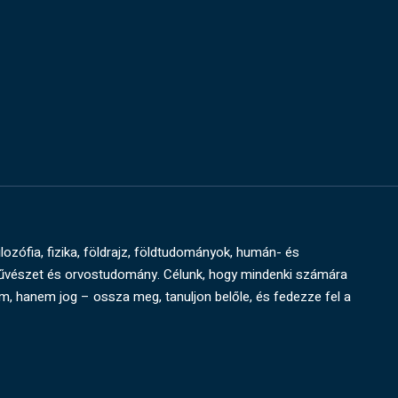
ilozófia, fizika, földrajz, földtudományok, humán- és
művészet és orvostudomány. Célunk, hogy mindenki számára
um, hanem jog – ossza meg, tanuljon belőle, és fedezze fel a