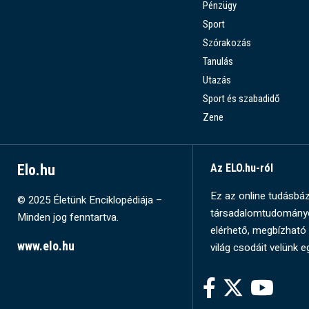
Pénzügy
Sport
Szórakozás
Tanulás
Utazás
Sport és szabadidő
Zene
Elo.hu
Az ELO.hu-ról
Ez az online tudásbázi
© 2025 Életünk Enciklopédiája –
társadalomtudományok
Minden jog fenntartva.
elérhető, megbízható 
www.elo.hu
világ csodáit velünk e