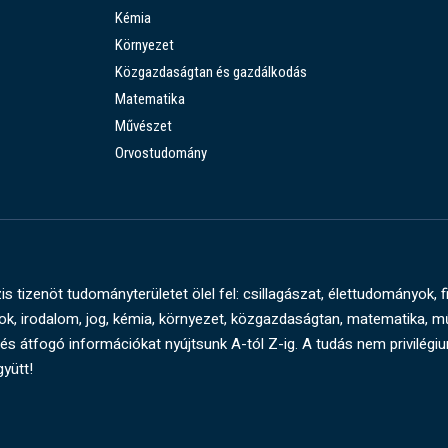
Kémia
Környezet
Közgazdaságtan és gazdálkodás
Matematika
Művészet
Orvostudomány
s tizenöt tudományterületet ölel fel: csillagászat, élettudományok, f
, irodalom, jog, kémia, környezet, közgazdaságtan, matematika, 
és átfogó információkat nyújtsunk A-tól Z-ig. A tudás nem privilégi
gyütt!