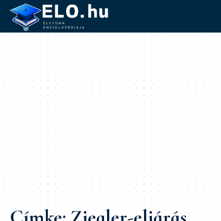
Címke:
Ziegler-eljárás