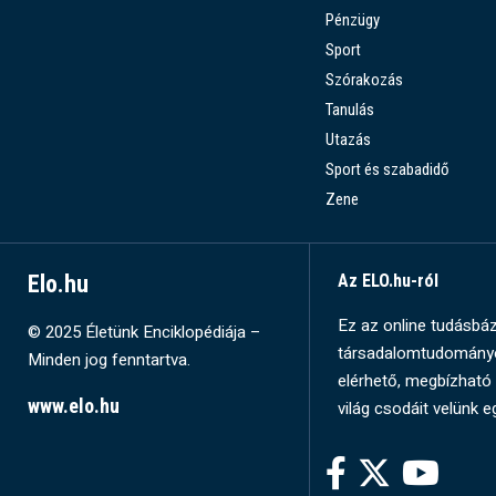
Pénzügy
Sport
Szórakozás
Tanulás
Utazás
Sport és szabadidő
Zene
Elo.hu
Az ELO.hu-ról
Ez az online tudásbázi
© 2025 Életünk Enciklopédiája –
társadalomtudományok
Minden jog fenntartva.
elérhető, megbízható 
www.elo.hu
világ csodáit velünk e