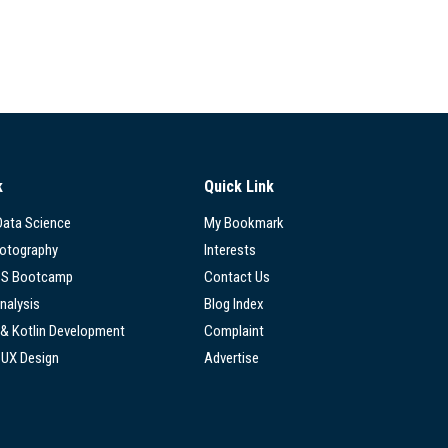
k
Quick Link
 Data Science
My Bookmark
hotography
Interests
SS Bootcamp
Contact Us
nalysis
Blog Index
 & Kotlin Development
Complaint
/UX Design
Advertise