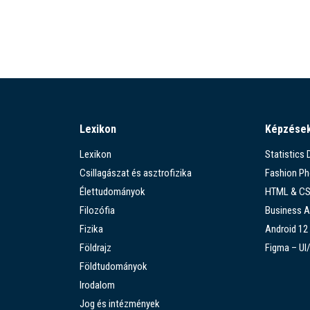
Lexikon
Képzése
Lexikon
Statistics
Csillagászat és asztrofizika
Fashion P
Élettudományok
HTML & C
Filozófia
Business A
Fizika
Android 12
Földrajz
Figma – UI
Földtudományok
Irodalom
Jog és intézmények