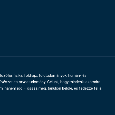
ilozófia, fizika, földrajz, földtudományok, humán- és
művészet és orvostudomány. Célunk, hogy mindenki számára
um, hanem jog – ossza meg, tanuljon belőle, és fedezze fel a