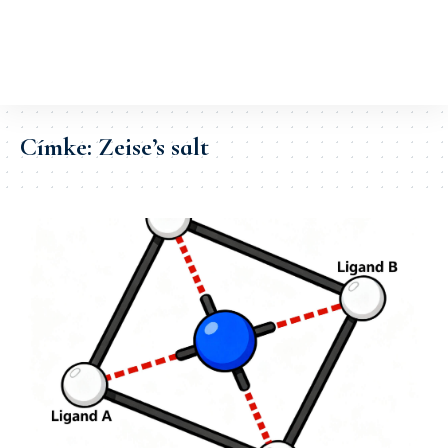
Címke:
Zeise’s salt