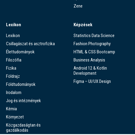
Zene
Lexikon
Képzések
Lexikon
Statistics Data Science
Csillagászat és asztrofizika
Fashion Photography
Élettudományok
HTML & CSS Bootcamp
Filozófia
Business Analysis
Fizika
Android 12 & Kotlin
Development
Földrajz
Figma – UI/UX Design
Földtudományok
Irodalom
Jog és intézmények
Kémia
Környezet
Közgazdaságtan és
gazdálkodás