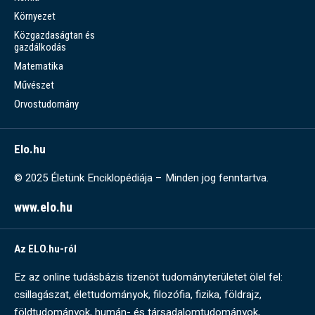
Környezet
Közgazdaságtan és
gazdálkodás
Matematika
Művészet
Orvostudomány
Elo.hu
© 2025 Életünk Enciklopédiája – Minden jog fenntartva.
www.elo.hu
Az ELO.hu-ról
Ez az online tudásbázis tizenöt tudományterületet ölel fel:
csillagászat, élettudományok, filozófia, fizika, földrajz,
földtudományok, humán- és társadalomtudományok,