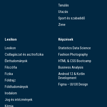
Tanulás
Utazás
Sport és szabadidő
Zene
Lexikon
Képzések
Lexikon
Statistics Data Science
Csillagászat és asztrofizika
Fashion Photography
Élettudományok
HTML & CSS Bootcamp
Filozófia
Business Analysis
Fizika
Android 12 & Kotlin
Development
Földrajz
Figma – UI/UX Design
Földtudományok
Irodalom
Jog és intézmények
Kémia