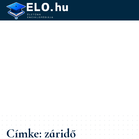
Címke:
záridő