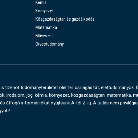
Kémia
Környezet
Közgazdaságtan és gazdálkodás
Matematika
Művészet
Orvostudomány
s tizenöt tudományterületet ölel fel: csillagászat, élettudományok, f
, irodalom, jog, kémia, környezet, közgazdaságtan, matematika, 
és átfogó információkat nyújtsunk A-tól Z-ig. A tudás nem privilégi
gyütt!