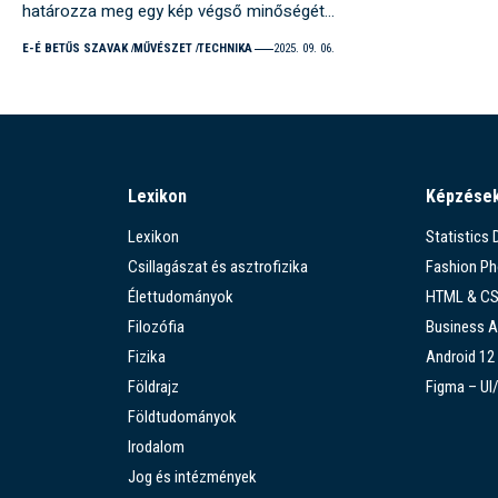
határozza meg egy kép végső minőségét…
E-É BETŰS SZAVAK
MŰVÉSZET
TECHNIKA
2025. 09. 06.
Lexikon
Képzése
Lexikon
Statistics
Csillagászat és asztrofizika
Fashion P
Élettudományok
HTML & C
Filozófia
Business A
Fizika
Android 12
Földrajz
Figma – UI
Földtudományok
Irodalom
Jog és intézmények