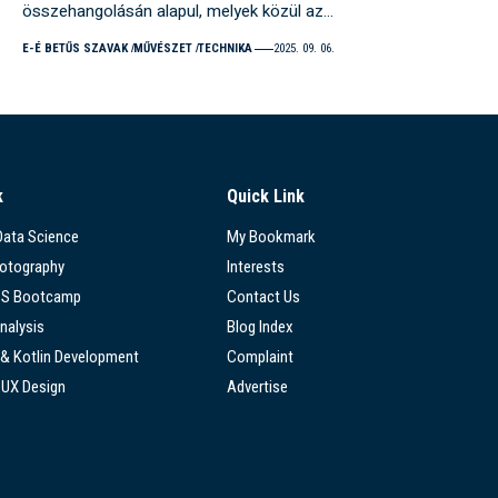
összehangolásán alapul, melyek közül az…
E-É BETŰS SZAVAK
MŰVÉSZET
TECHNIKA
2025. 09. 06.
k
Quick Link
 Data Science
My Bookmark
hotography
Interests
SS Bootcamp
Contact Us
nalysis
Blog Index
 & Kotlin Development
Complaint
/UX Design
Advertise