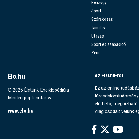
Pénzügy
Sport
Szórakozás
Tanulás
Utazás
Sport és szabadidő
Zene
Elo.hu
Az ELO.hu-ról
Ez az online tudásbázi
© 2025 Életünk Enciklopédiája –
társadalomtudományok
Minden jog fenntartva.
elérhető, megbízható 
www.elo.hu
világ csodáit velünk e