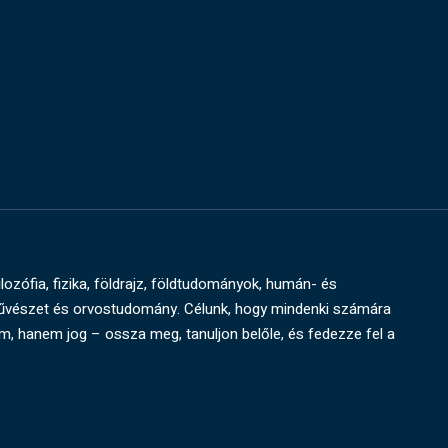
ilozófia, fizika, földrajz, földtudományok, humán- és
művészet és orvostudomány. Célunk, hogy mindenki számára
um, hanem jog – ossza meg, tanuljon belőle, és fedezze fel a