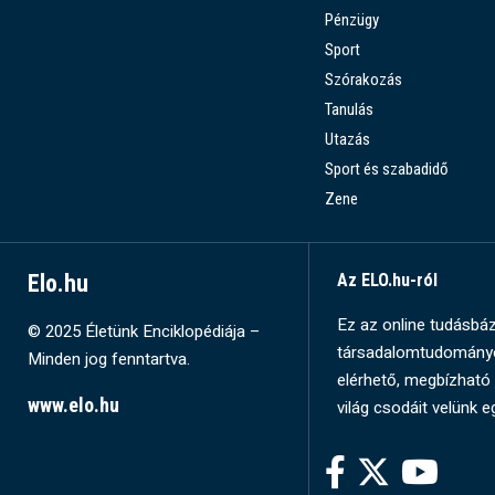
Pénzügy
Sport
Szórakozás
Tanulás
Utazás
Sport és szabadidő
Zene
Elo.hu
Az ELO.hu-ról
Ez az online tudásbázi
© 2025 Életünk Enciklopédiája –
társadalomtudományok
Minden jog fenntartva.
elérhető, megbízható 
www.elo.hu
világ csodáit velünk e