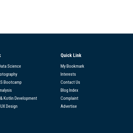
k
Quick Link
 Data Science
My Bookmark
hotography
Interests
SS Bootcamp
Contact Us
nalysis
Blog Index
 & Kotlin Development
Complaint
/UX Design
Advertise