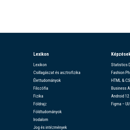
Lexikon
Képzése
Lexikon
Statistics
Csillagászat és asztrofizika
Fashion P
Élettudományok
HTML & C
Filozófia
Business A
Fizika
Android 12
Földrajz
Figma – UI
Földtudományok
Irodalom
Jog és intézmények