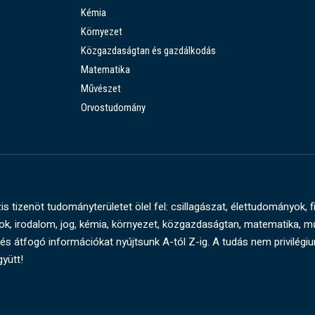
Kémia
Környezet
Közgazdaságtan és gazdálkodás
Matematika
Művészet
Orvostudomány
s tizenöt tudományterületet ölel fel: csillagászat, élettudományok, f
, irodalom, jog, kémia, környezet, közgazdaságtan, matematika, 
és átfogó információkat nyújtsunk A-tól Z-ig. A tudás nem privilégi
gyütt!