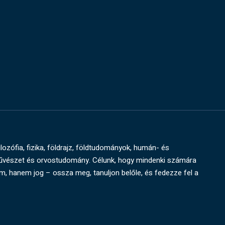
ilozófia, fizika, földrajz, földtudományok, humán- és
művészet és orvostudomány. Célunk, hogy mindenki számára
um, hanem jog – ossza meg, tanuljon belőle, és fedezze fel a