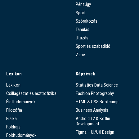
Pénzügy
Sport
Szórakozás
Tanulás
Utazás
Sport és szabadidő
Zene
Lexikon
Képzések
Lexikon
Statistics Data Science
Csillagászat és asztrofizika
Fashion Photography
Élettudományok
HTML & CSS Bootcamp
Filozófia
Business Analysis
Fizika
Android 12 & Kotlin
Development
Földrajz
Figma – UI/UX Design
Földtudományok