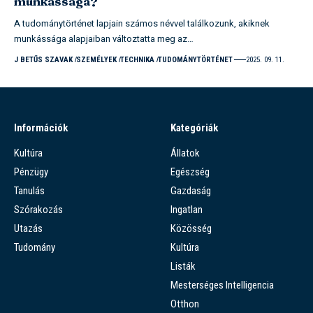
munkássága?
A tudománytörténet lapjain számos névvel találkozunk, akiknek
munkássága alapjaiban változtatta meg az…
J BETŰS SZAVAK
SZEMÉLYEK
TECHNIKA
TUDOMÁNYTÖRTÉNET
2025. 09. 11.
Információk
Kategóriák
Kultúra
Állatok
Pénzügy
Egészség
Tanulás
Gazdaság
Szórakozás
Ingatlan
Utazás
Közösség
Tudomány
Kultúra
Listák
Mesterséges Intelligencia
Otthon