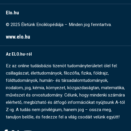
Elo.hu
© 2025 Életünk Enciklopédiája – Minden jog fenntartva.
www.elo.hu
Az ELO.hu-ról
Ez az online tudásbázis tizenöt tudományterületet ölel fel:
csillagászat, élettudományok, filozófia, fizika, földrajz,
földtudományok, humán- és társadalomtudományok,
irodalom, jog, kémia, környezet, közgazdaságtan, matematika,
művészet és orvostudomány. Célunk, hogy mindenki számára
elérhető, megbízható és átfogó információkat nyújtsunk A-tól
Z-ig. A tudás nem privilégium, hanem jog – ossza meg,
tanuljon belőle, és fedezze fel a világ csodáit velünk együtt!