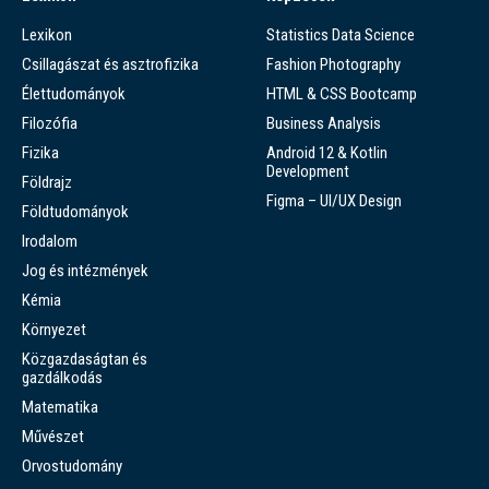
Lexikon
Statistics Data Science
Csillagászat és asztrofizika
Fashion Photography
Élettudományok
HTML & CSS Bootcamp
Filozófia
Business Analysis
Fizika
Android 12 & Kotlin
Development
Földrajz
Figma – UI/UX Design
Földtudományok
Irodalom
Jog és intézmények
Kémia
Környezet
Közgazdaságtan és
gazdálkodás
Matematika
Művészet
Orvostudomány