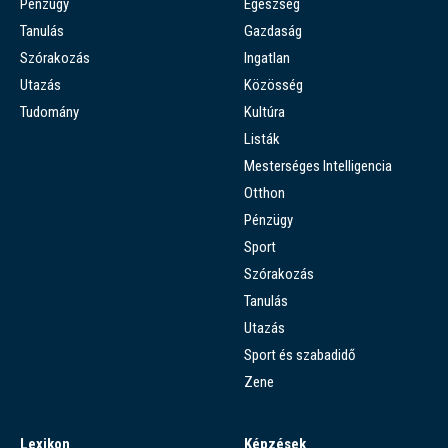
Pénzügy
Egészség
Tanulás
Gazdaság
Szórakozás
Ingatlan
Utazás
Közösség
Tudomány
Kultúra
Listák
Mesterséges Intelligencia
Otthon
Pénzügy
Sport
Szórakozás
Tanulás
Utazás
Sport és szabadidő
Zene
Lexikon
Képzések