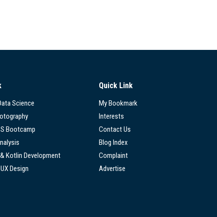
k
Quick Link
 Data Science
My Bookmark
hotography
Interests
SS Bootcamp
Contact Us
nalysis
Blog Index
 & Kotlin Development
Complaint
/UX Design
Advertise