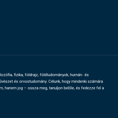
ilozófia, fizika, földrajz, földtudományok, humán- és
művészet és orvostudomány. Célunk, hogy mindenki számára
um, hanem jog – ossza meg, tanuljon belőle, és fedezze fel a