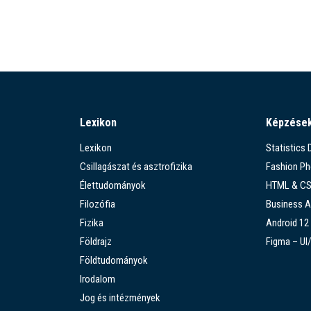
Lexikon
Képzése
Lexikon
Statistics
Csillagászat és asztrofizika
Fashion P
Élettudományok
HTML & C
Filozófia
Business A
Fizika
Android 12
Földrajz
Figma – UI
Földtudományok
Irodalom
Jog és intézmények