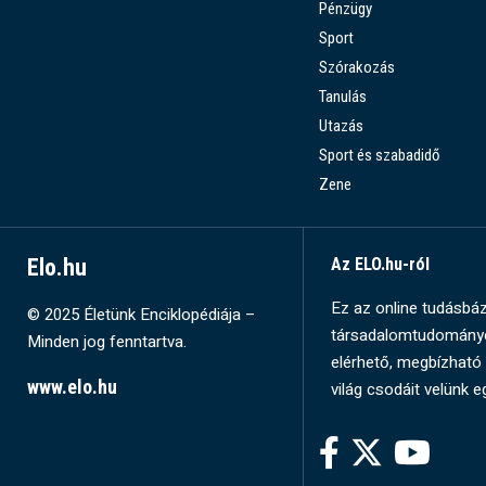
Pénzügy
Sport
Szórakozás
Tanulás
Utazás
Sport és szabadidő
Zene
Elo.hu
Az ELO.hu-ról
Ez az online tudásbázi
© 2025 Életünk Enciklopédiája –
társadalomtudományok
Minden jog fenntartva.
elérhető, megbízható 
www.elo.hu
világ csodáit velünk e