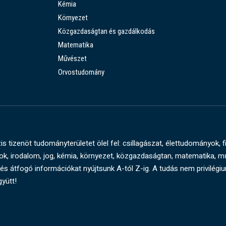
Kémia
Környezet
Közgazdaságtan és gazdálkodás
Matematika
Művészet
Orvostudomány
s tizenöt tudományterületet ölel fel: csillagászat, élettudományok, f
, irodalom, jog, kémia, környezet, közgazdaságtan, matematika, 
és átfogó információkat nyújtsunk A-tól Z-ig. A tudás nem privilégi
gyütt!