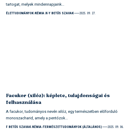
tartogat, melyek mindennapjaink…
ÉLETTUDOMÁNYOK
KÉMIA
X-Y BETŰS SZAVAK
2025. 09. 27.
Facukor (xilóz): képlete, tulajdonságai és
felhasználása
A facukor, tudományos nevén xilóz, egy természetben előforduló
monoszacharid, amely a pentózok…
F BETŰS SZAVAK
KÉMIA
TERMÉSZETTUDOMÁNYOK (ÁLTALÁNOS)
2025. 09. 06.