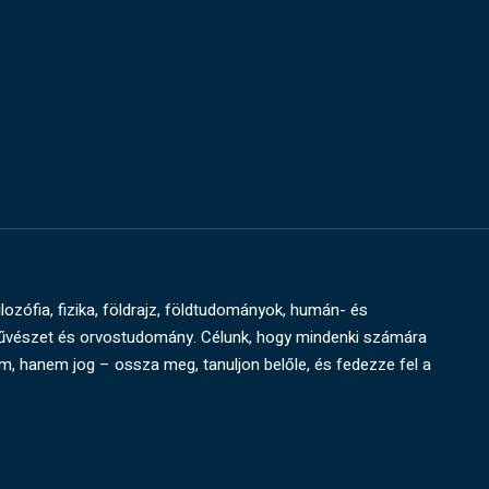
ilozófia, fizika, földrajz, földtudományok, humán- és
művészet és orvostudomány. Célunk, hogy mindenki számára
um, hanem jog – ossza meg, tanuljon belőle, és fedezze fel a