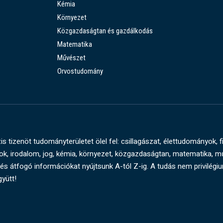
Kémia
Környezet
Közgazdaságtan és gazdálkodás
Matematika
Művészet
Orvostudomány
s tizenöt tudományterületet ölel fel: csillagászat, élettudományok, f
, irodalom, jog, kémia, környezet, közgazdaságtan, matematika, 
és átfogó információkat nyújtsunk A-tól Z-ig. A tudás nem privilégi
gyütt!