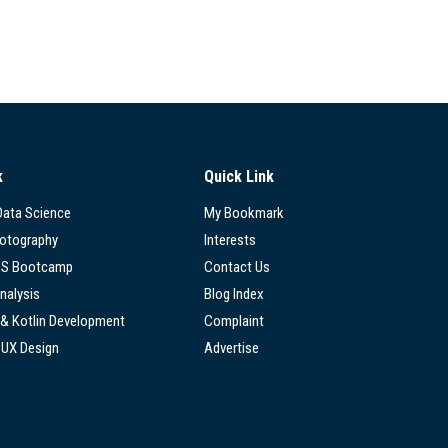
k
Quick Link
 Data Science
My Bookmark
hotography
Interests
SS Bootcamp
Contact Us
nalysis
Blog Index
 & Kotlin Development
Complaint
/UX Design
Advertise