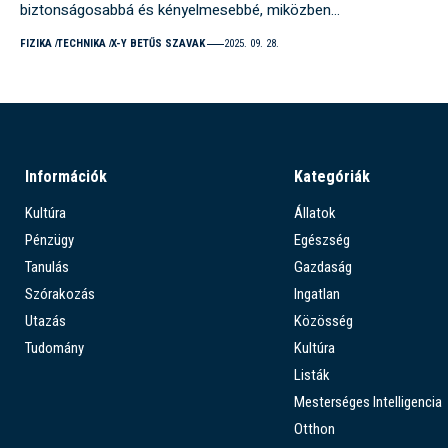
biztonságosabbá és kényelmesebbé, miközben…
FIZIKA
TECHNIKA
X-Y BETŰS SZAVAK
2025. 09. 28.
Információk
Kategóriák
Kultúra
Állatok
Pénzügy
Egészség
Tanulás
Gazdaság
Szórakozás
Ingatlan
Utazás
Közösség
Tudomány
Kultúra
Listák
Mesterséges Intelligencia
Otthon