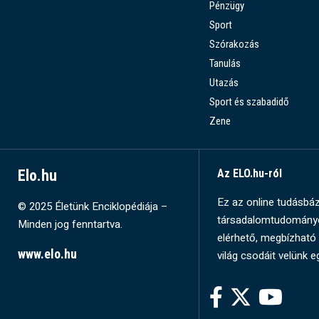
Pénzügy
Sport
Szórakozás
Tanulás
Utazás
Sport és szabadidő
Zene
Elo.hu
Az ELO.hu-ról
Ez az online tudásbázi
© 2025 Életünk Enciklopédiája –
társadalomtudományok
Minden jog fenntartva.
elérhető, megbízható 
www.elo.hu
világ csodáit velünk e