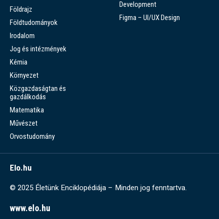
Development
Földrajz
Figma – UI/UX Design
Földtudományok
Irodalom
Jog és intézmények
Kémia
Környezet
Közgazdaságtan és
gazdálkodás
Matematika
Művészet
Orvostudomány
Elo.hu
© 2025 Életünk Enciklopédiája – Minden jog fenntartva.
www.elo.hu