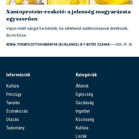
Xantoprotein-reakció: a jelenség magyarázata
egyszerűen
Vajon miért sárgul be bőrünk, ha véletlenül salétromsavval érintkezik,
és mi köze…
KÉMIA
TERMÉSZETTUDOMÁNYOK (ÁLTALÁNOS)
X-Y BETŰS SZAVAK
2025. 09. 28.
Információk
Kategóriák
Kultúra
Állatok
Pénzügy
Egészség
Tanulás
Gazdaság
Szórakozás
Ingatlan
Utazás
Közösség
Tudomány
Kultúra
Listák