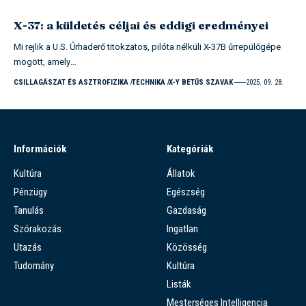
X-37: a küldetés céljai és eddigi eredményei
Mi rejlik a U.S. Űrhaderő titokzatos, pilóta nélküli X-37B űrrepülőgépe
mögött, amely…
CSILLAGÁSZAT ÉS ASZTROFIZIKA
TECHNIKA
X-Y BETŰS SZAVAK
2025. 09. 28.
Információk
Kategóriák
Kultúra
Állatok
Pénzügy
Egészség
Tanulás
Gazdaság
Szórakozás
Ingatlan
Utazás
Közösség
Tudomány
Kultúra
Listák
Mesterséges Intelligencia