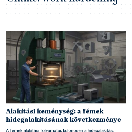
Alakítási keménység: a fémek
hidegalakításának következménye
A fémek alakítási folyamatai, különösen a hidegalakítás,