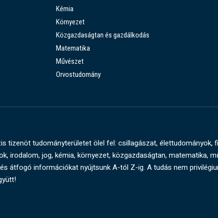
Kémia
Környezet
Közgazdaságtan és gazdálkodás
Matematika
Művészet
Orvostudomány
s tizenöt tudományterületet ölel fel: csillagászat, élettudományok, f
, irodalom, jog, kémia, környezet, közgazdaságtan, matematika, 
és átfogó információkat nyújtsunk A-tól Z-ig. A tudás nem privilégi
gyütt!