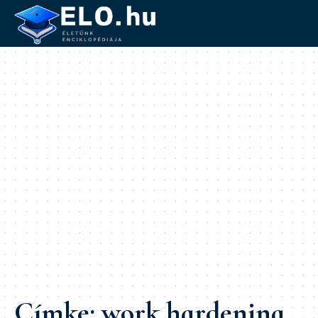
Címke:
work hardening