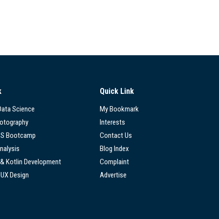
k
Quick Link
 Data Science
My Bookmark
hotography
Interests
SS Bootcamp
Contact Us
nalysis
Blog Index
 & Kotlin Development
Complaint
/UX Design
Advertise