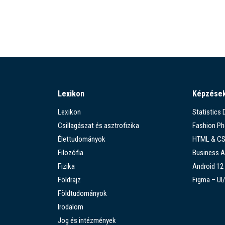
Lexikon
Képzése
Lexikon
Statistics
Csillagászat és asztrofizika
Fashion P
Élettudományok
HTML & C
Filozófia
Business A
Fizika
Android 12
Földrajz
Figma – UI
Földtudományok
Irodalom
Jog és intézmények