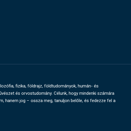
ilozófia, fizika, földrajz, földtudományok, humán- és
művészet és orvostudomány. Célunk, hogy mindenki számára
um, hanem jog – ossza meg, tanuljon belőle, és fedezze fel a