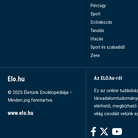
Pénzügy
Sport
Szórakozás
Tanulás
Utazás
Sport és szabadidő
Zene
Elo.hu
Az ELO.hu-ról
Ez az online tudásbázi
© 2025 Életünk Enciklopédiája –
társadalomtudományok
Minden jog fenntartva.
elérhető, megbízható 
www.elo.hu
világ csodáit velünk e