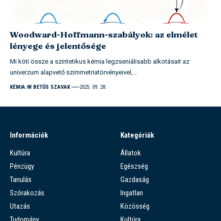
Woodward-Hoffmann-szabályok: az elmélet
lényege és jelentősége
Mi köti össze a szintetikus kémia legzseniálisabb alkotásait az
univerzum alapvető szimmetriatörvényeivel,…
KÉMIA
W BETŰS SZAVAK
2025. 09. 28.
Információk
Kategóriák
Kultúra
Állatok
Pénzügy
Egészség
Tanulás
Gazdaság
Szórakozás
Ingatlan
Utazás
Közösség
Tudomány
Kultúra