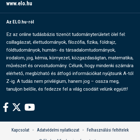
www.elo.hu
Az ELO.hu-ról
Ez az online tudásbázis tizenöt tudományterületet ölel fel:
csillagászat, élettudományok, filozófia, fizika, földrajz,
földtudományok, humán- és társadalomtudományok,
irodalom, jog, kémia, környezet, közgazdaságtan, matematika,
művészet és orvostudomány. Célunk, hogy mindenki számára
elérhető, megbízható és átfogó információkat nyújtsunk A-tól
Z-ig. A tudás nem privilégium, hanem jog – ossza meg,
tanuljon belőle, és fedezze fel a világ csodáit velünk együtt!
Kapcsolat
Adatvédelmi nyilatkozat
Felhasználási feltételek