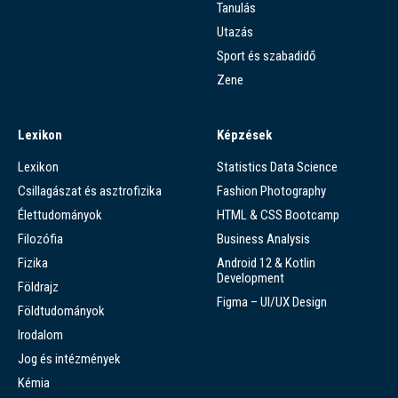
Tanulás
Utazás
Sport és szabadidő
Zene
Lexikon
Képzések
Lexikon
Statistics Data Science
Csillagászat és asztrofizika
Fashion Photography
Élettudományok
HTML & CSS Bootcamp
Filozófia
Business Analysis
Fizika
Android 12 & Kotlin
Development
Földrajz
Figma – UI/UX Design
Földtudományok
Irodalom
Jog és intézmények
Kémia