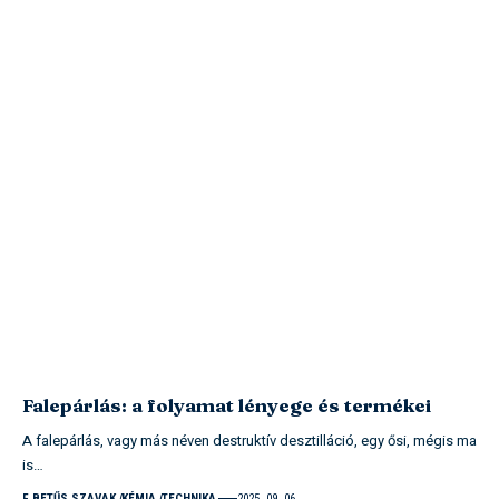
Falepárlás: a folyamat lényege és termékei
A falepárlás, vagy más néven destruktív desztilláció, egy ősi, mégis ma
is…
F BETŰS SZAVAK
KÉMIA
TECHNIKA
2025. 09. 06.