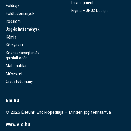
Development
Földrajz
Figma – UI/UX Design
Földtudományok
Irodalom
Jog és intézmények
Kémia
Környezet
Közgazdaságtan és
gazdálkodás
Matematika
Művészet
Orvostudomány
Elo.hu
© 2025 Életünk Enciklopédiája – Minden jog fenntartva.
www.elo.hu