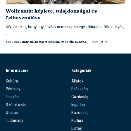
Wolframit: képlete, tulajdonságai és
felhasználása
Képzeljük el, hogy egy ásvány nem csupán egy kődarab a föld mélyén,
…
FÖLDTUDOMÁNYOK
KÉMIA
TECHNIKA
W BETŰS SZAVAK
2025. 09. 28.
Információk
Kategóriák
Kultúra
Állatok
Pénzügy
Egészség
Tanulás
Gazdaság
Szórakozás
Ingatlan
Utazás
Közösség
Tudomány
Kultúra
Listák