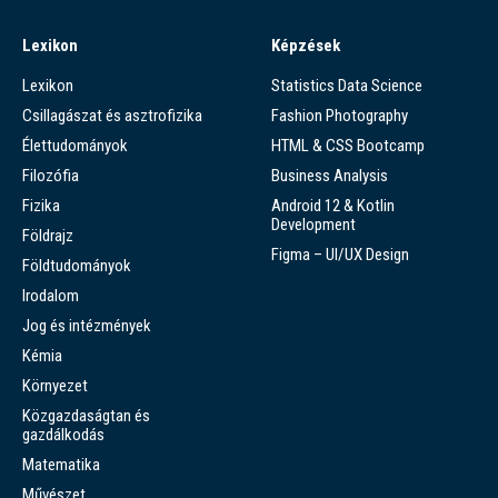
Lexikon
Képzések
Lexikon
Statistics Data Science
Csillagászat és asztrofizika
Fashion Photography
Élettudományok
HTML & CSS Bootcamp
Filozófia
Business Analysis
Fizika
Android 12 & Kotlin
Development
Földrajz
Figma – UI/UX Design
Földtudományok
Irodalom
Jog és intézmények
Kémia
Környezet
Közgazdaságtan és
gazdálkodás
Matematika
Művészet