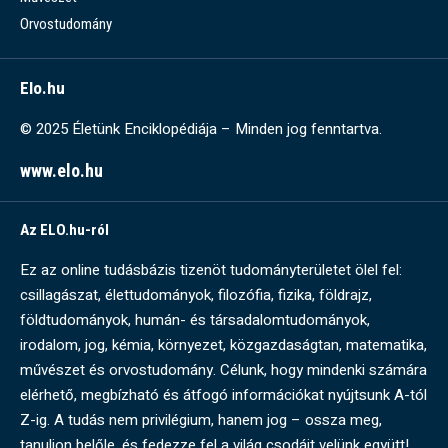
Orvostudomány
Elo.hu
© 2025 Életünk Enciklopédiája – Minden jog fenntartva.
www.elo.hu
Az ELO.hu-ról
Ez az online tudásbázis tizenöt tudományterületet ölel fel:
csillagászat, élettudományok, filozófia, fizika, földrajz,
földtudományok, humán- és társadalomtudományok,
irodalom, jog, kémia, környezet, közgazdaságtan, matematika,
művészet és orvostudomány. Célunk, hogy mindenki számára
elérhető, megbízható és átfogó információkat nyújtsunk A-tól
Z-ig. A tudás nem privilégium, hanem jog – ossza meg,
tanuljon belőle, és fedezze fel a világ csodáit velünk együtt!