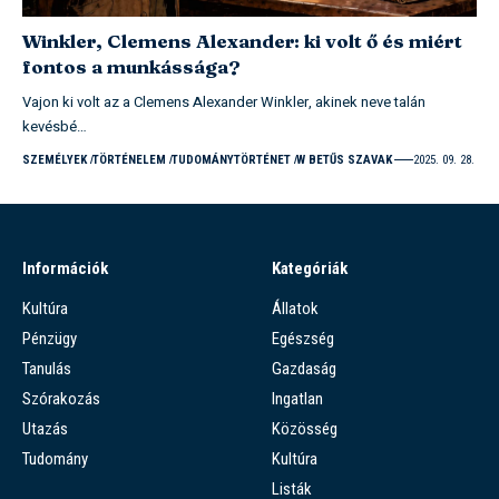
Winkler, Clemens Alexander: ki volt ő és miért
fontos a munkássága?
Vajon ki volt az a Clemens Alexander Winkler, akinek neve talán
kevésbé…
SZEMÉLYEK
TÖRTÉNELEM
TUDOMÁNYTÖRTÉNET
W BETŰS SZAVAK
2025. 09. 28.
Információk
Kategóriák
Kultúra
Állatok
Pénzügy
Egészség
Tanulás
Gazdaság
Szórakozás
Ingatlan
Utazás
Közösség
Tudomány
Kultúra
Listák