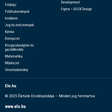
Development
Földrajz
Figma – UI/UX Design
Földtudományok
Irodalom
Jog és intézmények
Kémia
Környezet
Közgazdaságtan és
gazdálkodás
Matematika
Művészet
Orvostudomány
Elo.hu
© 2025 Életünk Enciklopédiája – Minden jog fenntartva.
www.elo.hu