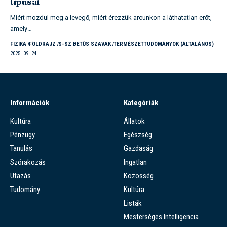
típusai
Miért mozdul meg a levegő, miért érezzük arcunkon a láthatatlan erőt,
amely…
FIZIKA
FÖLDRAJZ
S-SZ BETŰS SZAVAK
TERMÉSZETTUDOMÁNYOK (ÁLTALÁNOS)
2025. 09. 24.
Információk
Kategóriák
Kultúra
Állatok
Pénzügy
Egészség
Tanulás
Gazdaság
Szórakozás
Ingatlan
Utazás
Közösség
Tudomány
Kultúra
Listák
Mesterséges Intelligencia