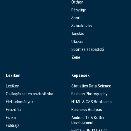
Otthon
Pénzügy
Sport
Szórakozás
Tanulás
Utazás
Sport és szabadidő
Zene
Lexikon
Képzések
Lexikon
Statistics Data Science
Csillagászat és asztrofizika
Fashion Photography
Élettudományok
HTML & CSS Bootcamp
Filozófia
Business Analysis
Fizika
Android 12 & Kotlin
Development
Földrajz
Figma – UI/UX Design