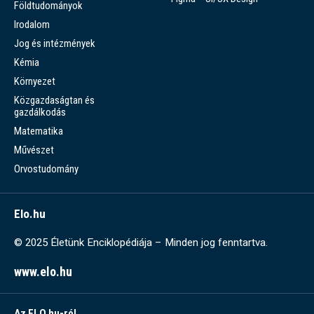
Földtudományok
Irodalom
Jog és intézmények
Kémia
Környezet
Közgazdaságtan és
gazdálkodás
Matematika
Művészet
Orvostudomány
Elo.hu
© 2025 Életünk Enciklopédiája – Minden jog fenntartva.
www.elo.hu
Az ELO.hu-ról