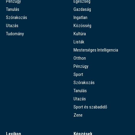
Pénzügy
Egészség
Tanulás
Gazdaság
Szórakozás
Ingatlan
Utazás
Közösség
Tudomány
Kultúra
Listák
Mesterséges Intelligencia
Otthon
Pénzügy
Sport
Szórakozás
Tanulás
Utazás
Sport és szabadidő
Zene
Lexikon
Képzések