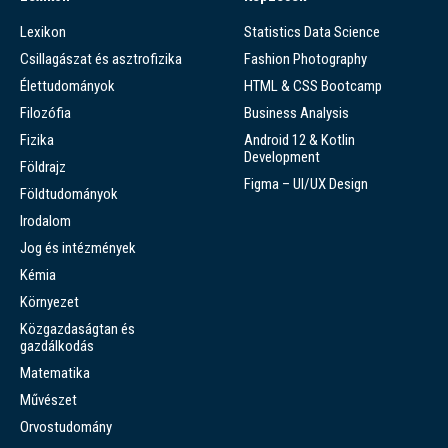
Lexikon
Statistics Data Science
Csillagászat és asztrofizika
Fashion Photography
Élettudományok
HTML & CSS Bootcamp
Filozófia
Business Analysis
Fizika
Android 12 & Kotlin
Development
Földrajz
Figma – UI/UX Design
Földtudományok
Irodalom
Jog és intézmények
Kémia
Környezet
Közgazdaságtan és
gazdálkodás
Matematika
Művészet
Orvostudomány