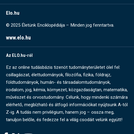
Elo.hu
© 2025 Életünk Enciklopédiája – Minden jog fenntartva.
www.elo.hu
Az ELO.hu-ról
Ez az online tudásbázis tizenöt tudományterületet ölel fel:
csillagászat, élettudományok, filozófia, fizika, földrajz,
földtudományok, humán- és társadalomtudományok,
irodalom, jog, kémia, környezet, közgazdaságtan, matematika,
művészet és orvostudomány. Célunk, hogy mindenki számára
elérhető, megbízható és átfogó információkat nyújtsunk A-tól
Z-ig. A tudás nem privilégium, hanem jog – ossza meg,
tanuljon belőle, és fedezze fel a világ csodáit velünk együtt!