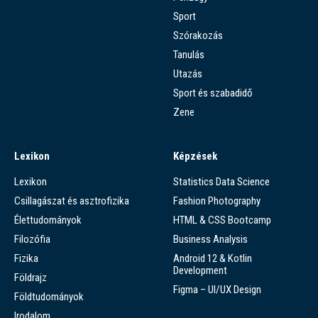
Sport
Szórakozás
Tanulás
Utazás
Sport és szabadidő
Zene
Lexikon
Képzések
Lexikon
Statistics Data Science
Csillagászat és asztrofizika
Fashion Photography
Élettudományok
HTML & CSS Bootcamp
Filozófia
Business Analysis
Fizika
Android 12 & Kotlin
Development
Földrajz
Figma – UI/UX Design
Földtudományok
Irodalom