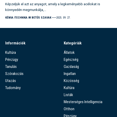
Képzeljük el azt az anyagot, amely a legkeményebb acélokat is
könnyedén megmunkálja,…
KÉMIA
TECHNIKA
W BETŰS SZAVAK
2025. 09. 27.
Információk
Kategóriák
Kultúra
Állatok
Pénzügy
Egészség
Tanulás
Gazdaság
Szórakozás
Ingatlan
Utazás
Közösség
Tudomány
Kultúra
Listák
Mesterséges Intelligencia
Otthon
Pénzügy