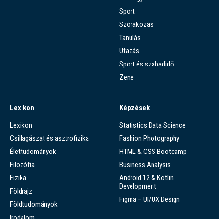
Sport
Szórakozás
Tanulás
Utazás
Sport és szabadidő
Zene
Lexikon
Képzések
Lexikon
Statistics Data Science
Csillagászat és asztrofizika
Fashion Photography
Élettudományok
HTML & CSS Bootcamp
Filozófia
Business Analysis
Fizika
Android 12 & Kotlin
Development
Földrajz
Figma – UI/UX Design
Földtudományok
Irodalom