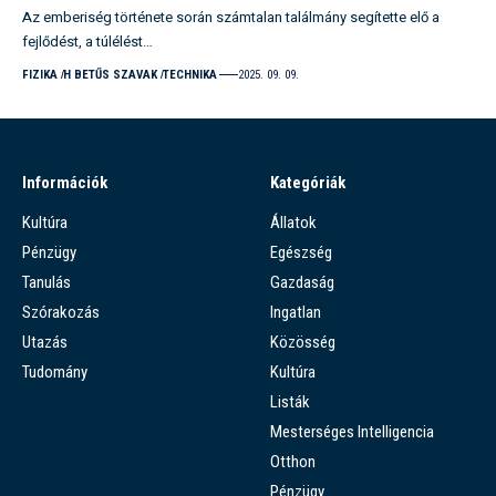
Az emberiség története során számtalan találmány segítette elő a
fejlődést, a túlélést…
FIZIKA
H BETŰS SZAVAK
TECHNIKA
2025. 09. 09.
Információk
Kategóriák
Kultúra
Állatok
Pénzügy
Egészség
Tanulás
Gazdaság
Szórakozás
Ingatlan
Utazás
Közösség
Tudomány
Kultúra
Listák
Mesterséges Intelligencia
Otthon
Pénzügy