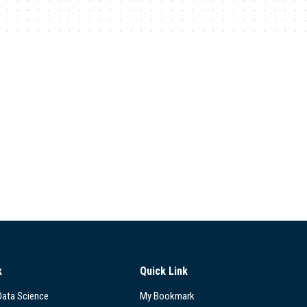
k
Quick Link
 Data Science
My Bookmark