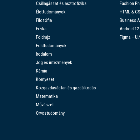
Csillagászat és asztrofizika
Fashion P
Élettudományok
HTML & C
Filozófia
Business A
Fizika
Android 12
Földrajz
Figma – UI
Földtudományok
Irodalom
Jog és intézmények
Kémia
Környezet
Közgazdaságtan és gazdálkodás
Matematika
Művészet
Orvostudomány