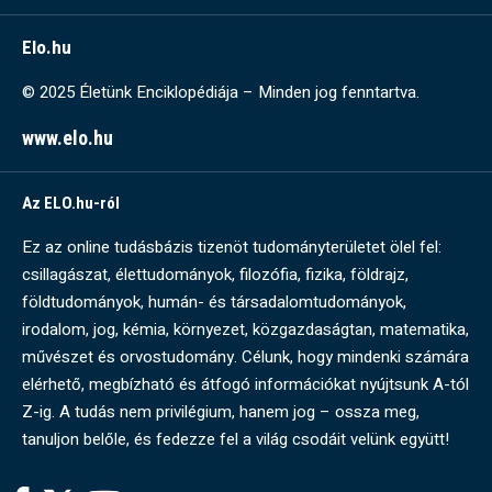
Elo.hu
© 2025 Életünk Enciklopédiája – Minden jog fenntartva.
www.elo.hu
Az ELO.hu-ról
Ez az online tudásbázis tizenöt tudományterületet ölel fel:
csillagászat, élettudományok, filozófia, fizika, földrajz,
földtudományok, humán- és társadalomtudományok,
irodalom, jog, kémia, környezet, közgazdaságtan, matematika,
művészet és orvostudomány. Célunk, hogy mindenki számára
elérhető, megbízható és átfogó információkat nyújtsunk A-tól
Z-ig. A tudás nem privilégium, hanem jog – ossza meg,
tanuljon belőle, és fedezze fel a világ csodáit velünk együtt!