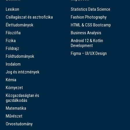
Lexikon
Statistics Data Science
Csillagászat és asztrofizika
Fashion Photography
Élettudományok
HTML & CSS Bootcamp
Filozófia
Business Analysis
Fizika
Android 12 & Kotlin
Development
Földrajz
Figma – UI/UX Design
Földtudományok
Irodalom
Jog és intézmények
Kémia
Környezet
Közgazdaságtan és
gazdálkodás
Matematika
Művészet
Orvostudomány