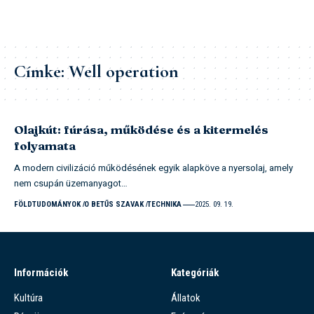
Címke:
Well operation
Olajkút: fúrása, működése és a kitermelés
folyamata
A modern civilizáció működésének egyik alapköve a nyersolaj, amely
nem csupán üzemanyagot…
FÖLDTUDOMÁNYOK
O BETŰS SZAVAK
TECHNIKA
2025. 09. 19.
Információk
Kategóriák
Kultúra
Állatok