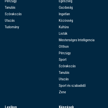
Pénzügy
Egészség
Tanulás
Gazdaság
Szórakozás
Ingatlan
Utazás
Közösség
Tudomány
Kultúra
Listák
Mesterséges Intelligencia
Otthon
Pénzügy
Sport
Szórakozás
Tanulás
Utazás
Sport és szabadidő
Zene
Lexikon
Képzések