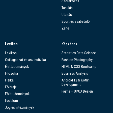
Szórakozás
Tanulás
Utazás
Sport és szabadidő
Zene
Lexikon
Képzések
Lexikon
Statistics Data Science
Csillagászat és asztrofizika
Fashion Photography
Élettudományok
HTML & CSS Bootcamp
Filozófia
Business Analysis
Fizika
Android 12 & Kotlin
Development
Földrajz
Figma – UI/UX Design
Földtudományok
Irodalom
Jog és intézmények