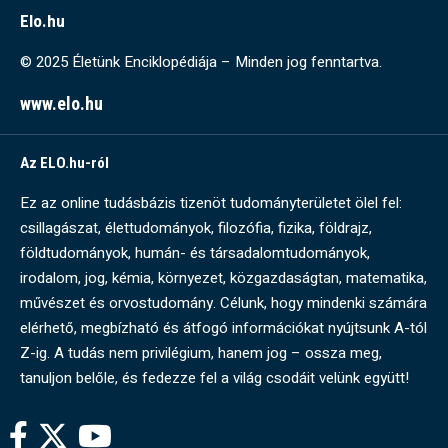
Elo.hu
© 2025 Életünk Enciklopédiája – Minden jog fenntartva.
www.elo.hu
Az ELO.hu-ról
Ez az online tudásbázis tizenöt tudományterületet ölel fel:
csillagászat, élettudományok, filozófia, fizika, földrajz,
földtudományok, humán- és társadalomtudományok,
irodalom, jog, kémia, környezet, közgazdaságtan, matematika,
művészet és orvostudomány. Célunk, hogy mindenki számára
elérhető, megbízható és átfogó információkat nyújtsunk A-tól
Z-ig. A tudás nem privilégium, hanem jog – ossza meg,
tanuljon belőle, és fedezze fel a világ csodáit velünk együtt!