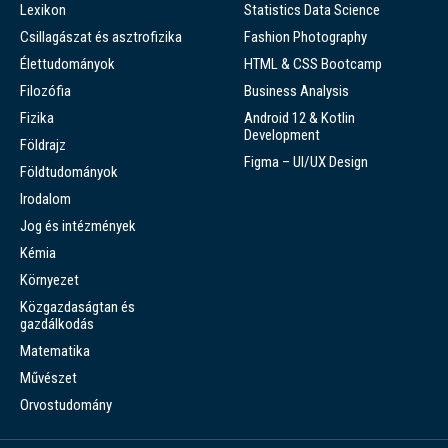
Lexikon
Statistics Data Science
Csillagászat és asztrofizika
Fashion Photography
Élettudományok
HTML & CSS Bootcamp
Filozófia
Business Analysis
Fizika
Android 12 & Kotlin
Development
Földrajz
Figma – UI/UX Design
Földtudományok
Irodalom
Jog és intézmények
Kémia
Környezet
Közgazdaságtan és
gazdálkodás
Matematika
Művészet
Orvostudomány