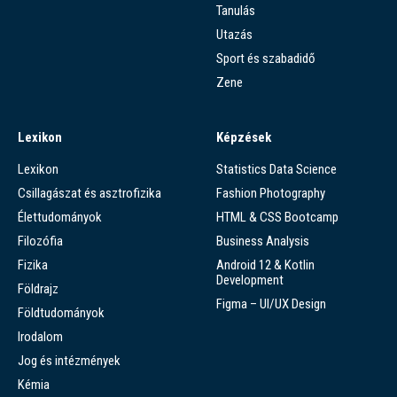
Tanulás
Utazás
Sport és szabadidő
Zene
Lexikon
Képzések
Lexikon
Statistics Data Science
Csillagászat és asztrofizika
Fashion Photography
Élettudományok
HTML & CSS Bootcamp
Filozófia
Business Analysis
Fizika
Android 12 & Kotlin
Development
Földrajz
Figma – UI/UX Design
Földtudományok
Irodalom
Jog és intézmények
Kémia