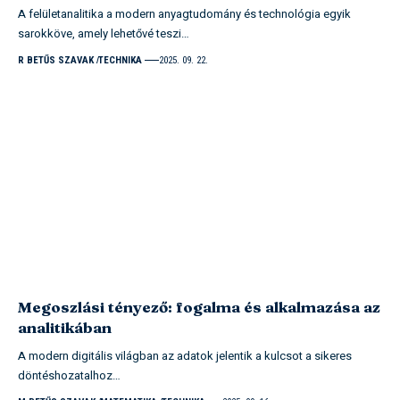
A felületanalitika a modern anyagtudomány és technológia egyik
sarokköve, amely lehetővé teszi…
R BETŰS SZAVAK
TECHNIKA
2025. 09. 22.
Megoszlási tényező: fogalma és alkalmazása az
analitikában
A modern digitális világban az adatok jelentik a kulcsot a sikeres
döntéshozatalhoz…