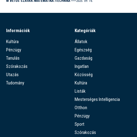
M BETŰS SZAVAK
MATEMATIKA
TECHNIKA
2025. 09. 16.
Információk
Kategóriák
Kultúra
Állatok
Pénzügy
Egészség
Tanulás
Gazdaság
Szórakozás
Ingatlan
Utazás
Közösség
Tudomány
Kultúra
Listák
Mesterséges Intelligencia
Otthon
Pénzügy
Sport
Szórakozás