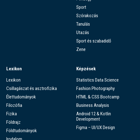
Sport
Szórakozás
Tanulás
Utazás
Sport és szabadidő
Zene
Lexikon
Képzések
Lexikon
Statistics Data Science
Csillagászat és asztrofizika
Fashion Photography
Élettudományok
HTML & CSS Bootcamp
Filozófia
Business Analysis
Fizika
Android 12 & Kotlin
Development
Földrajz
Figma – UI/UX Design
Földtudományok
Irodalom