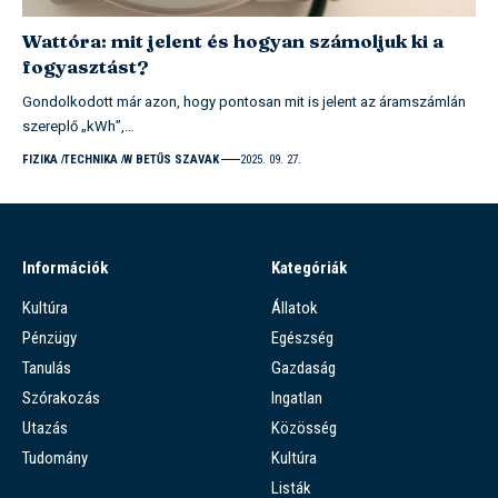
Wattóra: mit jelent és hogyan számoljuk ki a
fogyasztást?
Gondolkodott már azon, hogy pontosan mit is jelent az áramszámlán
szereplő „kWh”,…
FIZIKA
TECHNIKA
W BETŰS SZAVAK
2025. 09. 27.
Információk
Kategóriák
Kultúra
Állatok
Pénzügy
Egészség
Tanulás
Gazdaság
Szórakozás
Ingatlan
Utazás
Közösség
Tudomány
Kultúra
Listák