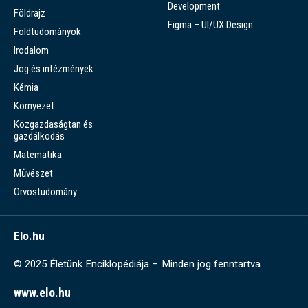
Development
Földrajz
Figma – UI/UX Design
Földtudományok
Irodalom
Jog és intézmények
Kémia
Környezet
Közgazdaságtan és
gazdálkodás
Matematika
Művészet
Orvostudomány
Elo.hu
© 2025 Életünk Enciklopédiája – Minden jog fenntartva.
www.elo.hu