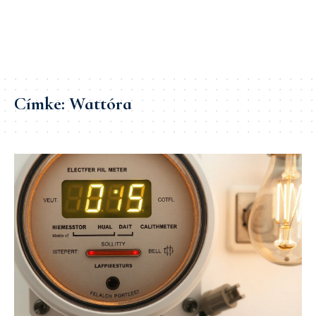
Címke:
Wattóra