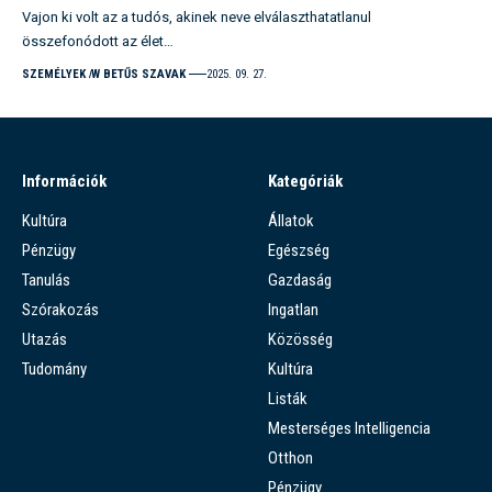
Vajon ki volt az a tudós, akinek neve elválaszthatatlanul
összefonódott az élet…
SZEMÉLYEK
W BETŰS SZAVAK
2025. 09. 27.
Információk
Kategóriák
Kultúra
Állatok
Pénzügy
Egészség
Tanulás
Gazdaság
Szórakozás
Ingatlan
Utazás
Közösség
Tudomány
Kultúra
Listák
Mesterséges Intelligencia
Otthon
Pénzügy