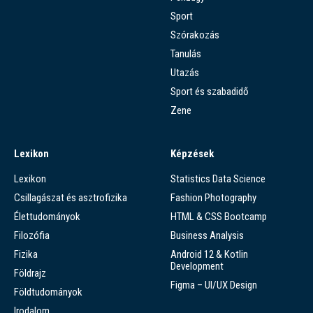
Sport
Szórakozás
Tanulás
Utazás
Sport és szabadidő
Zene
Lexikon
Képzések
Lexikon
Statistics Data Science
Csillagászat és asztrofizika
Fashion Photography
Élettudományok
HTML & CSS Bootcamp
Filozófia
Business Analysis
Fizika
Android 12 & Kotlin
Development
Földrajz
Figma – UI/UX Design
Földtudományok
Irodalom