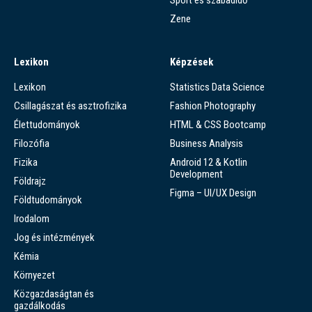
Sport és szabadidő
Zene
Lexikon
Képzések
Lexikon
Statistics Data Science
Csillagászat és asztrofizika
Fashion Photography
Élettudományok
HTML & CSS Bootcamp
Filozófia
Business Analysis
Fizika
Android 12 & Kotlin
Development
Földrajz
Figma – UI/UX Design
Földtudományok
Irodalom
Jog és intézmények
Kémia
Környezet
Közgazdaságtan és
gazdálkodás