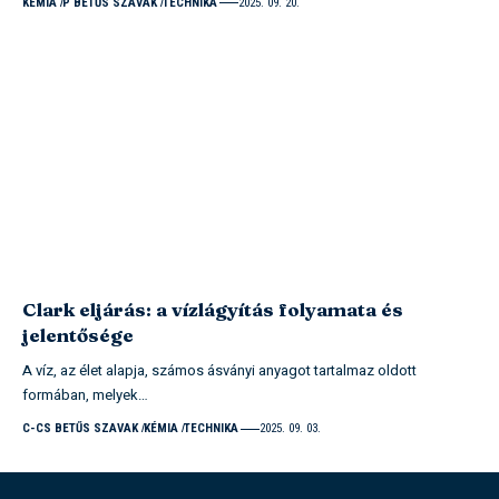
KÉMIA
P BETŰS SZAVAK
TECHNIKA
2025. 09. 20.
Clark eljárás: a vízlágyítás folyamata és
jelentősége
A víz, az élet alapja, számos ásványi anyagot tartalmaz oldott
formában, melyek…
C-CS BETŰS SZAVAK
KÉMIA
TECHNIKA
2025. 09. 03.