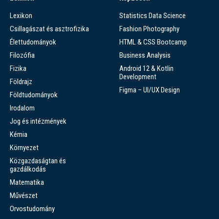
Lexikon
Statistics Data Science
Csillagászat és asztrofizika
Fashion Photography
Élettudományok
HTML & CSS Bootcamp
Filozófia
Business Analysis
Fizika
Android 12 & Kotlin
Development
Földrajz
Figma – UI/UX Design
Földtudományok
Irodalom
Jog és intézmények
Kémia
Környezet
Közgazdaságtan és
gazdálkodás
Matematika
Művészet
Orvostudomány