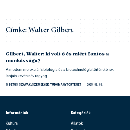
Címke:
Walter Gilbert
Gilbert, Walter: ki volt ő és miért fontos a
munkássága?
A modern molekuláris biológia és a biotechnológia történetének
lapjain kevés név ragyog…
G BETŰS SZAVAK
SZEMÉLYEK
TUDOMÁNYTÖRTÉNET
2025. 09. 08.
Információk
Kategóriák
Kultúra
Állatok