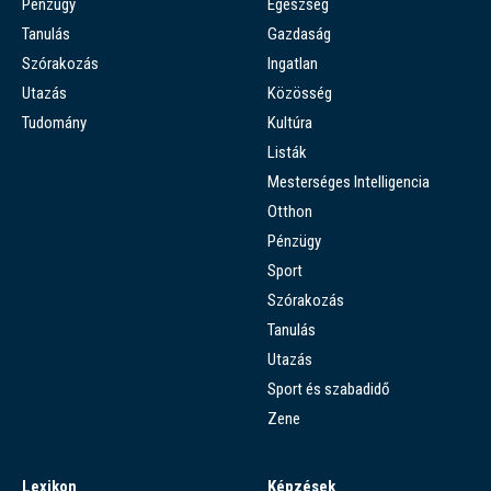
Pénzügy
Egészség
Tanulás
Gazdaság
Szórakozás
Ingatlan
Utazás
Közösség
Tudomány
Kultúra
Listák
Mesterséges Intelligencia
Otthon
Pénzügy
Sport
Szórakozás
Tanulás
Utazás
Sport és szabadidő
Zene
Lexikon
Képzések