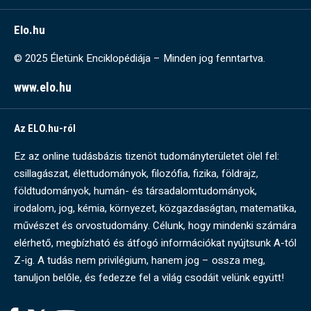
Elo.hu
© 2025 Életünk Enciklopédiája – Minden jog fenntartva.
www.elo.hu
Az ELO.hu-ról
Ez az online tudásbázis tizenöt tudományterületet ölel fel:
csillagászat, élettudományok, filozófia, fizika, földrajz,
földtudományok, humán- és társadalomtudományok,
irodalom, jog, kémia, környezet, közgazdaságtan, matematika,
művészet és orvostudomány. Célunk, hogy mindenki számára
elérhető, megbízható és átfogó információkat nyújtsunk A-tól
Z-ig. A tudás nem privilégium, hanem jog – ossza meg,
tanuljon belőle, és fedezze fel a világ csodáit velünk együtt!