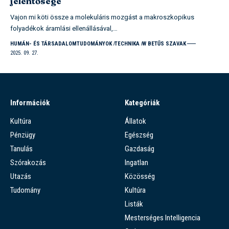
jelentősége
Vajon mi köti össze a molekuláris mozgást a makroszkopikus
folyadékok áramlási ellenállásával,…
HUMÁN- ÉS TÁRSADALOMTUDOMÁNYOK
TECHNIKA
W BETŰS SZAVAK
2025. 09. 27.
Információk
Kategóriák
Kultúra
Állatok
Pénzügy
Egészség
Tanulás
Gazdaság
Szórakozás
Ingatlan
Utazás
Közösség
Tudomány
Kultúra
Listák
Mesterséges Intelligencia