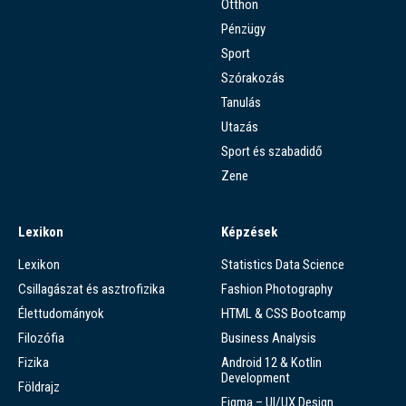
Otthon
Pénzügy
Sport
Szórakozás
Tanulás
Utazás
Sport és szabadidő
Zene
Lexikon
Képzések
Lexikon
Statistics Data Science
Csillagászat és asztrofizika
Fashion Photography
Élettudományok
HTML & CSS Bootcamp
Filozófia
Business Analysis
Fizika
Android 12 & Kotlin
Development
Földrajz
Figma – UI/UX Design