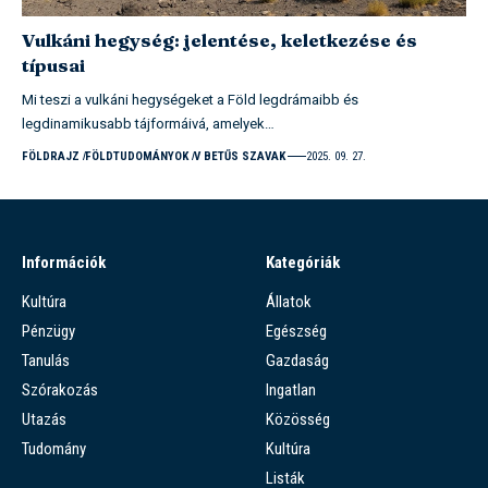
Vulkáni hegység: jelentése, keletkezése és
típusai
Mi teszi a vulkáni hegységeket a Föld legdrámaibb és
legdinamikusabb tájformáivá, amelyek…
FÖLDRAJZ
FÖLDTUDOMÁNYOK
V BETŰS SZAVAK
2025. 09. 27.
Információk
Kategóriák
Kultúra
Állatok
Pénzügy
Egészség
Tanulás
Gazdaság
Szórakozás
Ingatlan
Utazás
Közösség
Tudomány
Kultúra
Listák