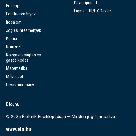
Development
Földrajz
Figma – UI/UX Design
Földtudományok
Irodalom
Jog és intézmények
Kémia
Környezet
Közgazdaságtan és
gazdálkodás
Matematika
Művészet
Orvostudomány
Elo.hu
© 2025 Életünk Enciklopédiája – Minden jog fenntartva.
www.elo.hu