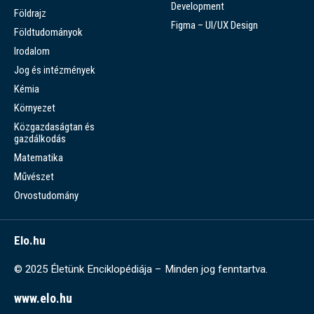
Development
Földrajz
Figma – UI/UX Design
Földtudományok
Irodalom
Jog és intézmények
Kémia
Környezet
Közgazdaságtan és
gazdálkodás
Matematika
Művészet
Orvostudomány
Elo.hu
© 2025 Életünk Enciklopédiája – Minden jog fenntartva.
www.elo.hu