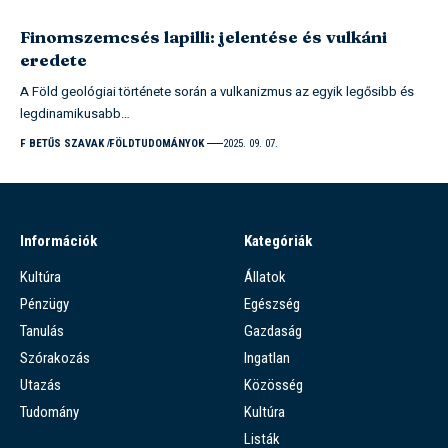
Finomszemcsés lapilli: jelentése és vulkáni
eredete
A Föld geológiai története során a vulkanizmus az egyik legősibb és
legdinamikusabb…
F BETŰS SZAVAK
FÖLDTUDOMÁNYOK
2025. 09. 07.
Információk
Kategóriák
Kultúra
Állatok
Pénzügy
Egészség
Tanulás
Gazdaság
Szórakozás
Ingatlan
Utazás
Közösség
Tudomány
Kultúra
Listák