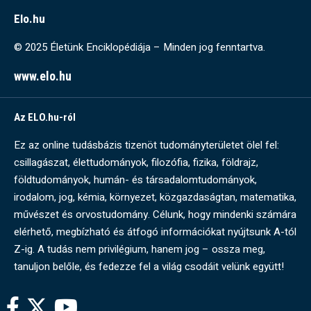
Elo.hu
© 2025 Életünk Enciklopédiája – Minden jog fenntartva.
www.elo.hu
Az ELO.hu-ról
Ez az online tudásbázis tizenöt tudományterületet ölel fel:
csillagászat, élettudományok, filozófia, fizika, földrajz,
földtudományok, humán- és társadalomtudományok,
irodalom, jog, kémia, környezet, közgazdaságtan, matematika,
művészet és orvostudomány. Célunk, hogy mindenki számára
elérhető, megbízható és átfogó információkat nyújtsunk A-tól
Z-ig. A tudás nem privilégium, hanem jog – ossza meg,
tanuljon belőle, és fedezze fel a világ csodáit velünk együtt!