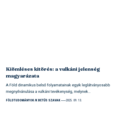
Kiömléses kitörés: a vulkáni jelenség
magyarázata
A Föld dinamikus belső folyamatainak egyik leglátványosabb
megnyilvánulása a vulkáni tevékenység, melynek…
FÖLDTUDOMÁNYOK
K BETŰS SZAVAK
2025. 09. 13.