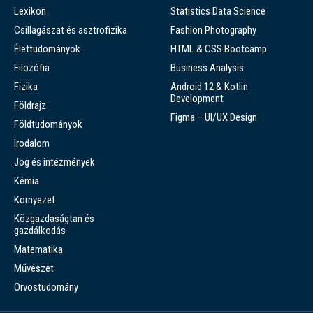
Lexikon
Statistics Data Science
Csillagászat és asztrofizika
Fashion Photography
Élettudományok
HTML & CSS Bootcamp
Filozófia
Business Analysis
Fizika
Android 12 & Kotlin
Development
Földrajz
Figma – UI/UX Design
Földtudományok
Irodalom
Jog és intézmények
Kémia
Környezet
Közgazdaságtan és
gazdálkodás
Matematika
Művészet
Orvostudomány