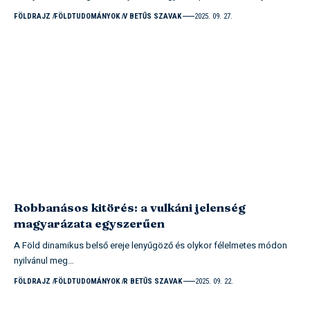
FÖLDRAJZ
FÖLDTUDOMÁNYOK
V BETŰS SZAVAK
2025. 09. 27.
Robbanásos kitörés: a vulkáni jelenség
magyarázata egyszerűen
A Föld dinamikus belső ereje lenyűgöző és olykor félelmetes módon
nyilvánul meg…
FÖLDRAJZ
FÖLDTUDOMÁNYOK
R BETŰS SZAVAK
2025. 09. 22.