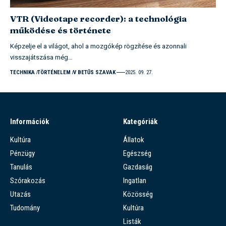
VTR (Videotape recorder): a technológia
működése és története
Képzelje el a világot, ahol a mozgókép rögzítése és azonnali
visszajátszása még…
TECHNIKA
TÖRTÉNELEM
V BETŰS SZAVAK
2025. 09. 27.
Információk
Kategóriák
Kultúra
Állatok
Pénzügy
Egészség
Tanulás
Gazdaság
Szórakozás
Ingatlan
Utazás
Közösség
Tudomány
Kultúra
Listák