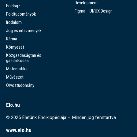
Development
Földrajz
Figma – UI/UX Design
Földtudományok
Irodalom
Jog és intézmények
Kémia
Környezet
Közgazdaságtan és
gazdálkodás
Matematika
Művészet
Orvostudomány
Elo.hu
© 2025 Életünk Enciklopédiája – Minden jog fenntartva.
www.elo.hu