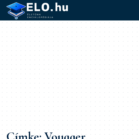
Címke:
Voyager