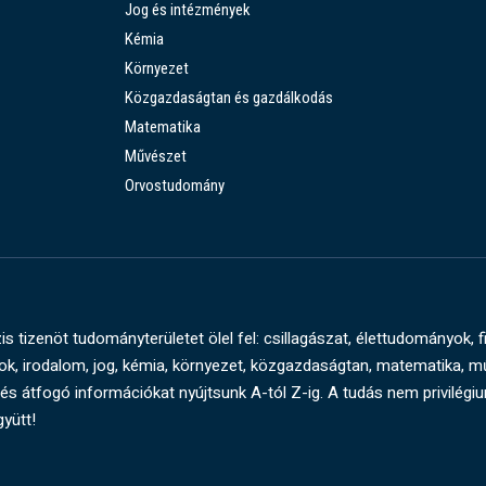
Jog és intézmények
Kémia
Környezet
Közgazdaságtan és gazdálkodás
Matematika
Művészet
Orvostudomány
s tizenöt tudományterületet ölel fel: csillagászat, élettudományok, f
, irodalom, jog, kémia, környezet, közgazdaságtan, matematika, 
és átfogó információkat nyújtsunk A-tól Z-ig. A tudás nem privilégi
gyütt!