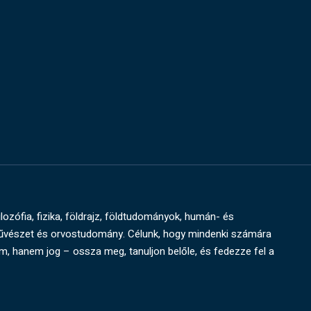
ilozófia, fizika, földrajz, földtudományok, humán- és
művészet és orvostudomány. Célunk, hogy mindenki számára
um, hanem jog – ossza meg, tanuljon belőle, és fedezze fel a