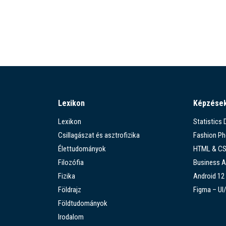
Lexikon
Képzése
Lexikon
Statistics
Csillagászat és asztrofizika
Fashion P
Élettudományok
HTML & C
Filozófia
Business A
Fizika
Android 12
Földrajz
Figma – UI
Földtudományok
Irodalom