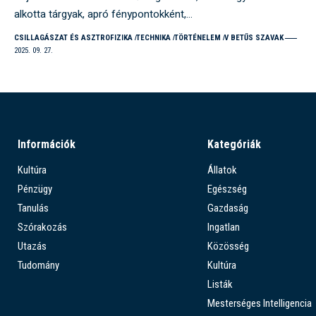
alkotta tárgyak, apró fénypontokként,…
CSILLAGÁSZAT ÉS ASZTROFIZIKA
TECHNIKA
TÖRTÉNELEM
V BETŰS SZAVAK
2025. 09. 27.
Információk
Kategóriák
Kultúra
Állatok
Pénzügy
Egészség
Tanulás
Gazdaság
Szórakozás
Ingatlan
Utazás
Közösség
Tudomány
Kultúra
Listák
Mesterséges Intelligencia