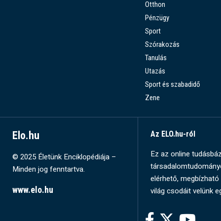
Otthon
Pénzügy
Sport
Szórakozás
Tanulás
Utazás
Sport és szabadidő
Zene
Elo.hu
Az ELO.hu-ról
Ez az online tudásbázi
© 2025 Életünk Enciklopédiája –
társadalomtudományok
Minden jog fenntartva.
elérhető, megbízható 
www.elo.hu
világ csodáit velünk e