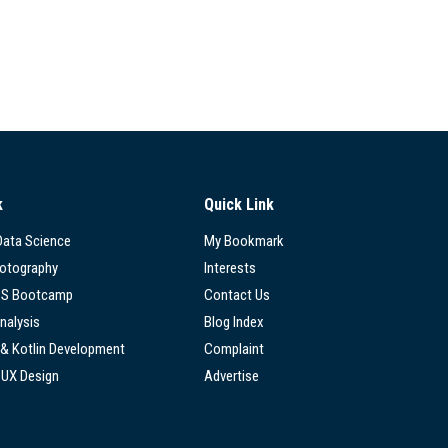
k
Quick Link
 Data Science
My Bookmark
hotography
Interests
SS Bootcamp
Contact Us
nalysis
Blog Index
 & Kotlin Development
Complaint
/UX Design
Advertise