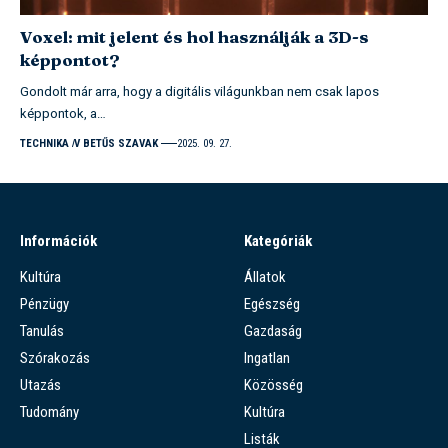
Voxel: mit jelent és hol használják a 3D-s
képpontot?
Gondolt már arra, hogy a digitális világunkban nem csak lapos
képpontok, a…
TECHNIKA
V BETŰS SZAVAK
2025. 09. 27.
Információk
Kategóriák
Kultúra
Állatok
Pénzügy
Egészség
Tanulás
Gazdaság
Szórakozás
Ingatlan
Utazás
Közösség
Tudomány
Kultúra
Listák