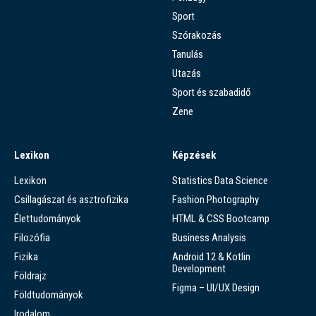
Sport
Szórakozás
Tanulás
Utazás
Sport és szabadidő
Zene
Lexikon
Képzések
Lexikon
Statistics Data Science
Csillagászat és asztrofizika
Fashion Photography
Élettudományok
HTML & CSS Bootcamp
Filozófia
Business Analysis
Fizika
Android 12 & Kotlin
Development
Földrajz
Figma – UI/UX Design
Földtudományok
Irodalom