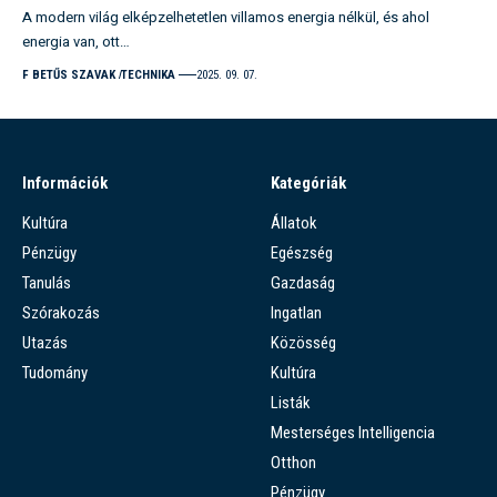
A modern világ elképzelhetetlen villamos energia nélkül, és ahol
energia van, ott…
F BETŰS SZAVAK
TECHNIKA
2025. 09. 07.
Információk
Kategóriák
Kultúra
Állatok
Pénzügy
Egészség
Tanulás
Gazdaság
Szórakozás
Ingatlan
Utazás
Közösség
Tudomány
Kultúra
Listák
Mesterséges Intelligencia
Otthon
Pénzügy