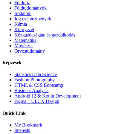
Földrajz
Földtudományok
Irodalom
Jog és intézmények
Kémia
Környezet
Közgazdaságtan és gazdálkodás
Matematika
Művészet
Orvostudomány
Képzések
Statistics Data Science
Fashion Photography
HTML & CSS Bootcamp
Business Analysis
Android 12 & Kotlin Development
Figma – UI/UX Design
Quick Link
My Bookmark
Interests