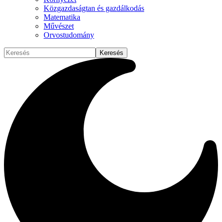
Közgazdaságtan és gazdálkodás
Matematika
Művészet
Orvostudomány