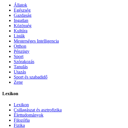
Állatok
Egészség
Gazdaság
Ingatlan
Közösség
Kultúra
Listák
Mesterséges Intelligencia
Otthon
Pénzügy
Sport
Szórakozás
Tanulás
Utazás
Sport és szabadidő
Zene
Lexikon
Lexikon
Csillagászat és asztrofizika
Élettudományok
Filozófia
Fizika