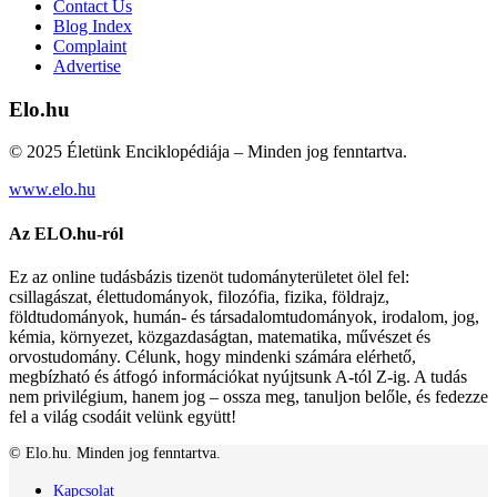
Contact Us
Blog Index
Complaint
Advertise
Elo.hu
© 2025 Életünk Enciklopédiája – Minden jog fenntartva.
www.elo.hu
Az ELO.hu-ról
Ez az online tudásbázis tizenöt tudományterületet ölel fel:
csillagászat, élettudományok, filozófia, fizika, földrajz,
földtudományok, humán- és társadalomtudományok, irodalom, jog,
kémia, környezet, közgazdaságtan, matematika, művészet és
orvostudomány. Célunk, hogy mindenki számára elérhető,
megbízható és átfogó információkat nyújtsunk A-tól Z-ig. A tudás
nem privilégium, hanem jog – ossza meg, tanuljon belőle, és fedezze
fel a világ csodáit velünk együtt!
© Elo.hu. Minden jog fenntartva.
Kapcsolat