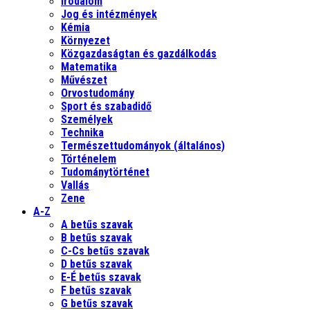
Irodalom
Jog és intézmények
Kémia
Környezet
Közgazdaságtan és gazdálkodás
Matematika
Művészet
Orvostudomány
Sport és szabadidő
Személyek
Technika
Természettudományok (általános)
Történelem
Tudománytörténet
Vallás
Zene
A-Z
A betűs szavak
B betűs szavak
C-Cs betűs szavak
D betűs szavak
E-É betűs szavak
F betűs szavak
G betűs szavak