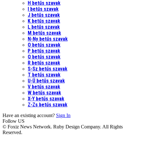
H betűs szavak
I betűs szavak
J betűs szavak
K betűs szavak
L betűs szavak
M betűs szavak
N-Ny betűs szavak
O betűs szavak
P betűs szavak
Q betűs szavak
R betűs szavak
S-Sz betűs szavak
T betűs szavak
U-Ü betűs szavak
V betűs szavak
W betűs szavak
X-Y betűs szavak
Z-Zs betűs szavak
Have an existing account?
Sign In
Follow US
© Foxiz News Network. Ruby Design Company. All Rights
Reserved.