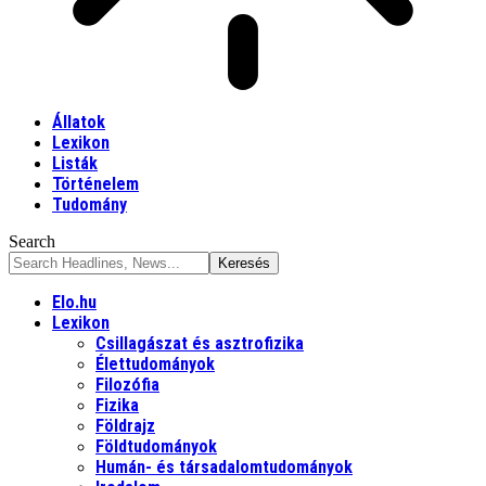
Állatok
Lexikon
Listák
Történelem
Tudomány
Search
Elo.hu
Lexikon
Csillagászat és asztrofizika
Élettudományok
Filozófia
Fizika
Földrajz
Földtudományok
Humán- és társadalomtudományok