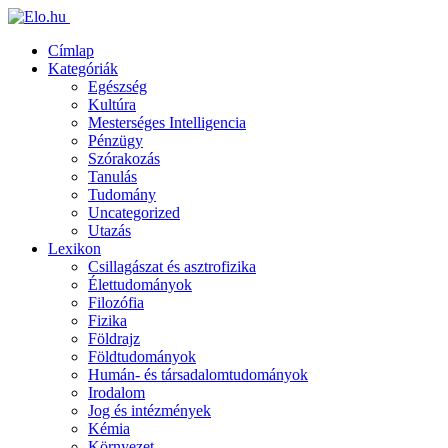
Címlap
Kategóriák
Egészség
Kultúra
Mesterséges Intelligencia
Pénzügy
Szórakozás
Tanulás
Tudomány
Uncategorized
Utazás
Lexikon
Csillagászat és asztrofizika
Élettudományok
Filozófia
Fizika
Földrajz
Földtudományok
Humán- és társadalomtudományok
Irodalom
Jog és intézmények
Kémia
Környezet