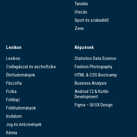
Tanulás
Utazás
Sport és szabadidő
Zene
Lexikon
Képzések
Lexikon
Statistics Data Science
Csillagászat és asztrofizika
Fashion Photography
Élettudományok
HTML & CSS Bootcamp
Filozófia
Business Analysis
Fizika
Android 12 & Kotlin
Development
Földrajz
Figma – UI/UX Design
Földtudományok
Irodalom
Jog és intézmények
Kémia