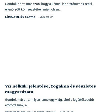
Gondolkodott már azon, hogy a kémiai laboratóriumok steril,
ellenőrzött környezetében miért olyan…
KÉMIA
V BETŰS SZAVAK
2025. 09. 27.
Víz nélküli: jelentése, fogalma és részletes
magyarázata
Gondolt már arra, milyen lenne egy világ, ahol a legértékesebb
erőforrásunk, a…