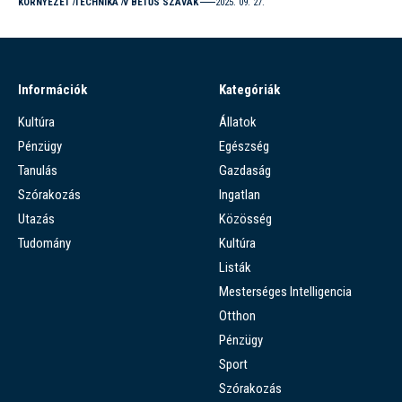
KÖRNYEZET
TECHNIKA
V BETŰS SZAVAK
2025. 09. 27.
Információk
Kategóriák
Kultúra
Állatok
Pénzügy
Egészség
Tanulás
Gazdaság
Szórakozás
Ingatlan
Utazás
Közösség
Tudomány
Kultúra
Listák
Mesterséges Intelligencia
Otthon
Pénzügy
Sport
Szórakozás