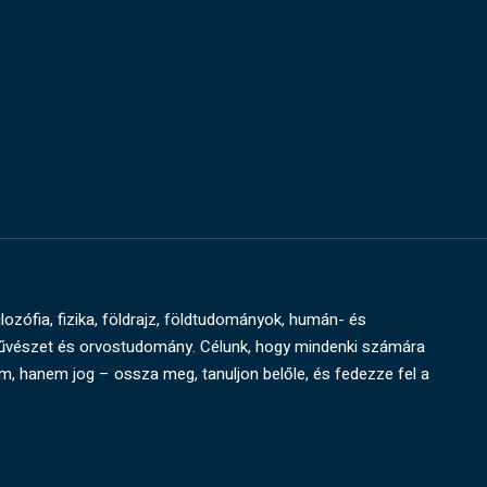
ilozófia, fizika, földrajz, földtudományok, humán- és
művészet és orvostudomány. Célunk, hogy mindenki számára
um, hanem jog – ossza meg, tanuljon belőle, és fedezze fel a