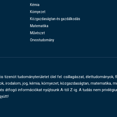
Kémia
Környezet
Közgazdaságtan és gazdálkodás
Matematika
Művészet
Orvostudomány
s tizenöt tudományterületet ölel fel: csillagászat, élettudományok, f
, irodalom, jog, kémia, környezet, közgazdaságtan, matematika, 
és átfogó információkat nyújtsunk A-tól Z-ig. A tudás nem privilégi
gyütt!