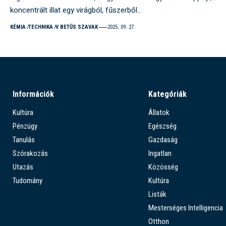
koncentrált illat egy virágból, fűszerből…
KÉMIA
TECHNIKA
V BETŰS SZAVAK
2025. 09. 27.
Információk
Kategóriák
Kultúra
Állatok
Pénzügy
Egészség
Tanulás
Gazdaság
Szórakozás
Ingatlan
Utazás
Közösség
Tudomány
Kultúra
Listák
Mesterséges Intelligencia
Otthon