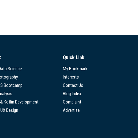
k
Quick Link
 Data Science
My Bookmark
hotography
Interests
SS Bootcamp
Contact Us
nalysis
Blog Index
 & Kotlin Development
Complaint
/UX Design
Advertise