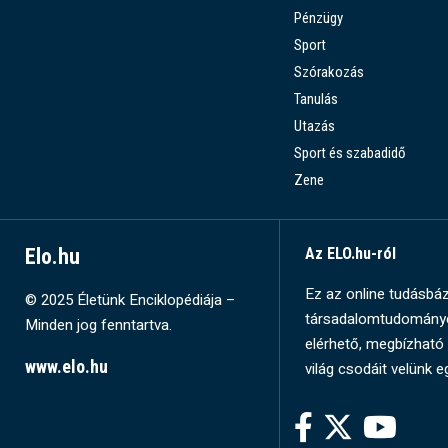
Pénzügy
Sport
Szórakozás
Tanulás
Utazás
Sport és szabadidő
Zene
Elo.hu
Az ELO.hu-ról
Ez az online tudásbázi
© 2025 Életünk Enciklopédiája –
társadalomtudományok
Minden jog fenntartva.
elérhető, megbízható 
www.elo.hu
világ csodáit velünk e