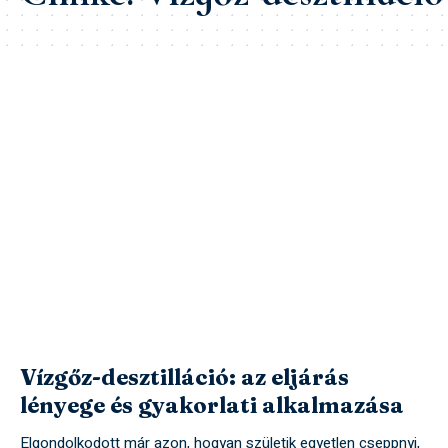
Vízgőz-desztilláció: az eljárás
lényege és gyakorlati alkalmazása
Elgondolkodott már azon, hogyan születik egyetlen cseppnyi,