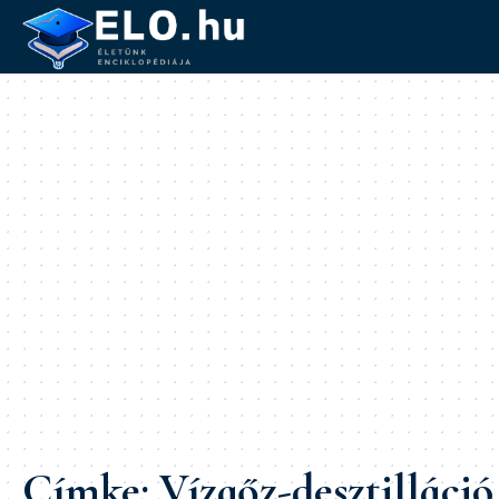
Címke:
Vízgőz-desztilláció