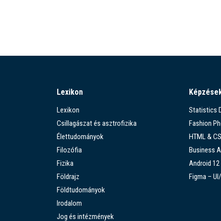
Lexikon
Képzése
Lexikon
Statistics
Csillagászat és asztrofizika
Fashion P
Élettudományok
HTML & C
Filozófia
Business A
Fizika
Android 12
Földrajz
Figma – UI
Földtudományok
Irodalom
Jog és intézmények