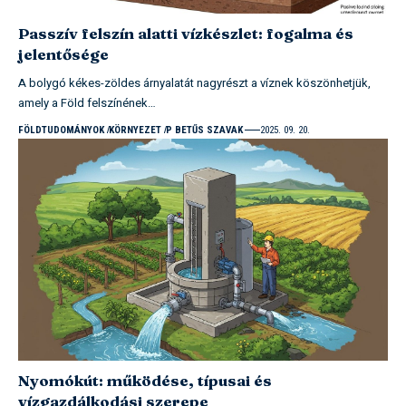
Passzív felszín alatti vízkészlet: fogalma és
jelentősége
A bolygó kékes-zöldes árnyalatát nagyrészt a víznek köszönhetjük,
amely a Föld felszínének…
FÖLDTUDOMÁNYOK
KÖRNYEZET
P BETŰS SZAVAK
2025. 09. 20.
Nyomókút: működése, típusai és
vízgazdálkodási szerepe