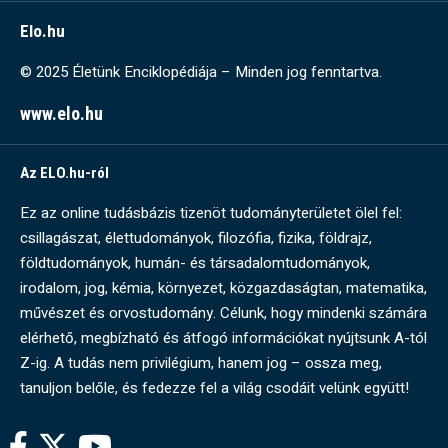
Elo.hu
© 2025 Életünk Enciklopédiája – Minden jog fenntartva.
www.elo.hu
Az ELO.hu-ról
Ez az online tudásbázis tizenöt tudományterületet ölel fel:
csillagászat, élettudományok, filozófia, fizika, földrajz,
földtudományok, humán- és társadalomtudományok,
irodalom, jog, kémia, környezet, közgazdaságtan, matematika,
művészet és orvostudomány. Célunk, hogy mindenki számára
elérhető, megbízható és átfogó információkat nyújtsunk A-tól
Z-ig. A tudás nem privilégium, hanem jog – ossza meg,
tanuljon belőle, és fedezze fel a világ csodáit velünk együtt!