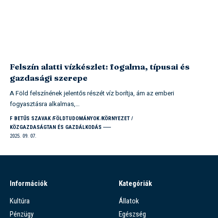
Felszín alatti vízkészlet: fogalma, típusai és
gazdasági szerepe
A Föld felszínének jelentős részét víz borítja, ám az emberi
fogyasztásra alkalmas,…
F BETŰS SZAVAK
FÖLDTUDOMÁNYOK
KÖRNYEZET
KÖZGAZDASÁGTAN ÉS GAZDÁLKODÁS
2025. 09. 07.
Információk
Kategóriák
Kultúra
Állatok
Pénzügy
Egészség