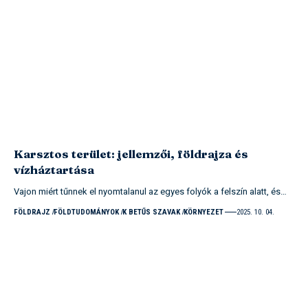
Karsztos terület: jellemzői, földrajza és
vízháztartása
Vajon miért tűnnek el nyomtalanul az egyes folyók a felszín alatt, és…
FÖLDRAJZ
FÖLDTUDOMÁNYOK
K BETŰS SZAVAK
KÖRNYEZET
2025. 10. 04.