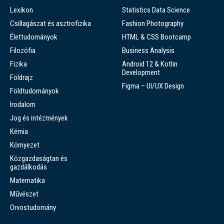
Lexikon
Statistics Data Science
Csillagászat és asztrofizika
Fashion Photography
Élettudományok
HTML & CSS Bootcamp
Filozófia
Business Analysis
Fizika
Android 12 & Kotlin
Development
Földrajz
Figma – UI/UX Design
Földtudományok
Irodalom
Jog és intézmények
Kémia
Környezet
Közgazdaságtan és
gazdálkodás
Matematika
Művészet
Orvostudomány