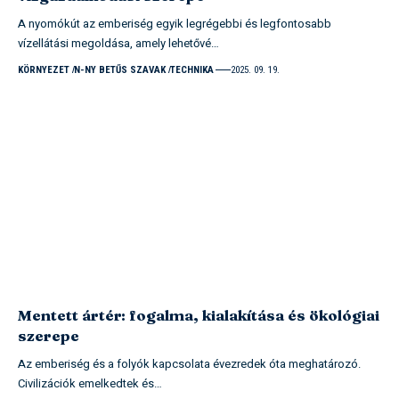
A nyomókút az emberiség egyik legrégebbi és legfontosabb
vízellátási megoldása, amely lehetővé…
KÖRNYEZET
N-NY BETŰS SZAVAK
TECHNIKA
2025. 09. 19.
Mentett ártér: fogalma, kialakítása és ökológiai
szerepe
Az emberiség és a folyók kapcsolata évezredek óta meghatározó.
Civilizációk emelkedtek és…